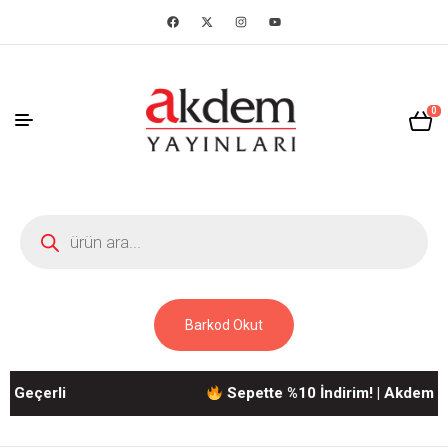
0
Barkod Okut
çerli
Sepette %10 İndirim! | Akdem Yayın