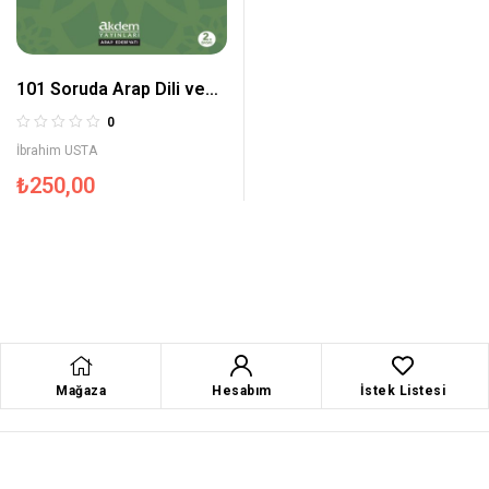
101 Soruda Arap Dili ve
Edebiyatı
0
İbrahim USTA
₺
250,00
Mağaza
Hesabım
İstek Listesi