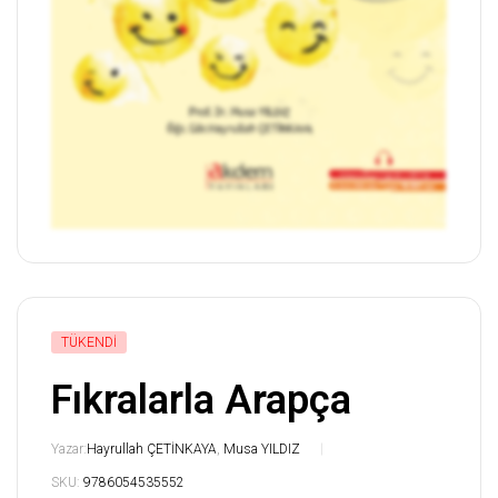
TÜKENDI
Fıkralarla Arapça
Yazar:
Hayrullah ÇETİNKAYA
,
Musa YILDIZ
SKU:
9786054535552