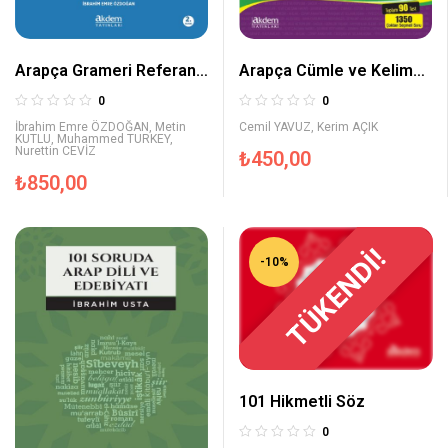
Arapça Grameri Referans
Arapça Cümle ve Kelime
Kitabı
Bilgisi Soru Bankası
0
0
İbrahim Emre ÖZDOĞAN
,
Metin
Cemil YAVUZ
,
Kerim AÇIK
KUTLU
,
Muhammed TURKEY
,
Nurettin CEVİZ
₺
450,00
₺
850,00
TÜKENDİ!
-10%
101 Hikmetli Söz
0