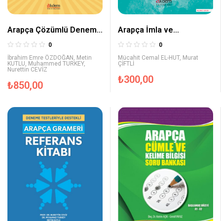
Arapça Çözümlü Deneme
Arapça İmla ve
Testleri
Kompozisyon
0
0
İbrahim Emre ÖZDOĞAN
,
Metin
Mücahit Cemal EL-HUT
,
Murat
KUTLU
,
Muhammed TURKEY
,
ÇİFTLİ
Nurettin CEVİZ
₺
300,00
₺
850,00