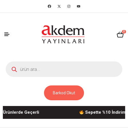
0
Barkod Okut
ünlerde Geçerli
Sepette %10 İndirim! | A