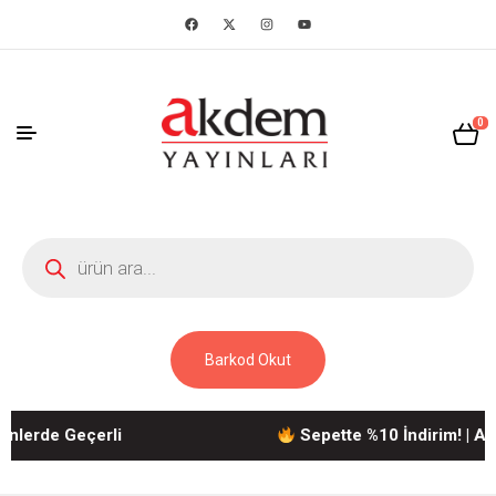
0
Barkod Okut
nlerde Geçerli
Sepette %10 İndirim! | Ak