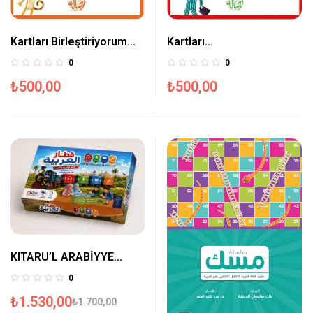
Kartları Birleştiriyorum
Kartları
(Sıfatlar) 14 Adet
Birleştiriyorum(Soru
0
0
İşaretleri) 14 Adet
₺
500,00
₺
500,00
KITARU’L ARABİYYE
(ARAPÇA TRENİ)
0
₺
1.530,00
₺
1.700,00