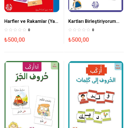
Harfler ve Rakamlar (Yaz!
Kartları Birleştiriyorum
– Sil!)
(Fiilller) 14 Adet
0
0
₺
500,00
₺
500,00