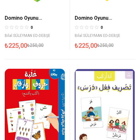
Domino Oyunu
Domino Oyunu
(Hayvanlar)
(Meyveler)
0
0
Bilal SÜLEYMAN ED-DEBŞE
Bilal SÜLEYMAN ED-DEBŞE
₺
225,00
₺
225,00
₺
250,00
₺
250,00