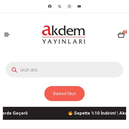
0
Barkod Okut
de Geçerli
Sepette %10 İndirim! | Akdem Y