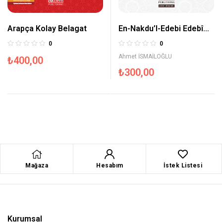
Arapça Kolay Belagat
En-Nakdu’l-Edebi Edebî
Tenkit / Literary Criticism
0
0
Ahmet İSMAİLOĞLU
₺
400,00
₺
300,00
Mağaza
Hesabım
İstek Listesi
Kurumsal