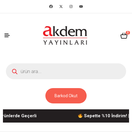
0
Barkod Okut
rünlerde Geçerli
Sepette %10 İndirim! | A