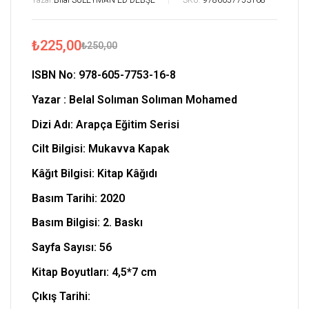
Yazar:
Bilal SÜLEYMAN ED-DEBŞE
SKU:
9786057753168
₺
225,00
₺
250,00
ISBN No:
978-605-7753-16-8
Yazar :
Belal Solıman Solıman Mohamed
Dizi Adı: Arapça Eğitim Serisi
Cilt Bilgisi: Mukavva Kapak
Kâğıt Bilgisi: Kitap Kâğıdı
Basım Tarihi: 2020
Basım Bilgisi: 2. Baskı
Sayfa Sayısı: 56
Kitap Boyutları:
4,5*7 cm
Çıkış Tarihi: