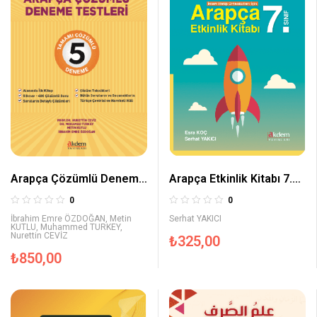
Arapça Çözümlü Deneme
Arapça Etkinlik Kitabı 7.
Testleri
Sınıf
0
0
İbrahim Emre ÖZDOĞAN
,
Metin
Serhat YAKICI
KUTLU
,
Muhammed TURKEY
,
Nurettin CEVİZ
₺
325,00
₺
850,00