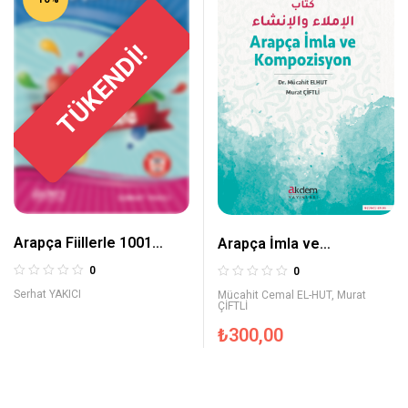
TÜKENDİ!
Arapça Fiillerle 1001
Arapça İmla ve
Cümle
Kompozisyon
0
0
Serhat YAKICI
Mücahit Cemal EL-HUT
,
Murat
ÇİFTLİ
₺
300,00