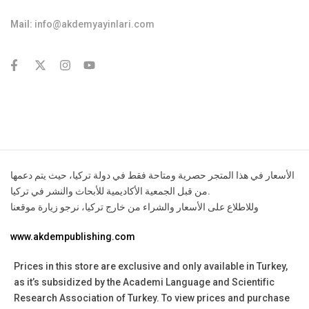
Mail:
info@akdemyayinlari.com
contact@example.com
الأسعار في هذا المتجر حصرية ومتاحة فقط في دولة تركيا، حيث يتم دعمها
من قبل الجمعية الأكاديمية للأبحاث والنشر في تركيا.
وللاطلاع على الأسعار والشراء من خارج تركيا، نرجو زيارة موقعنا
www.akdempublishing.com
Prices in this store are exclusive and only available in Turkey,
as it’s subsidized by the Academi Language and Scientific
Research Association of Turkey.
To view prices and purchase