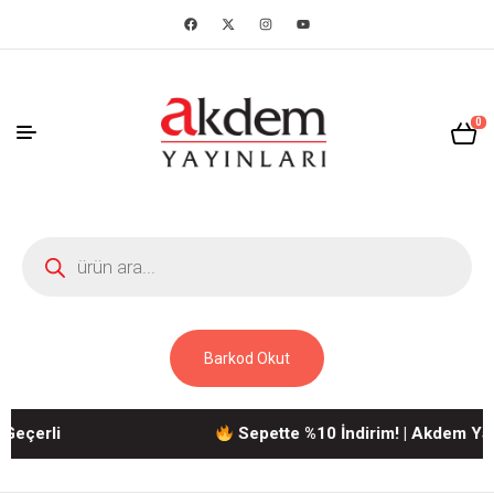
0
Barkod Okut
erli
Sepette %10 İndirim! | Akdem Yayınla