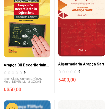
Alıştırmalarla Arapça Sarf
Arapça Dil Becerilerinin
Öğretimi
0
0
₺
400,00
Ersin ÇİLEK
,
Gürkan DAĞBAŞI
,
Murat DEMİR
,
Murat ÖZCAN
₺
350,00
-10%