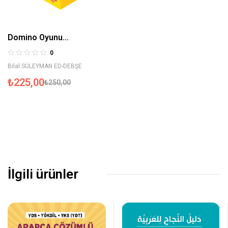
Domino Oyunu
(Meyveler)
0
Bilal SÜLEYMAN ED-DEBŞE
₺
225,00
₺
250,00
İlgili ürünler