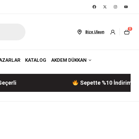
0
Bize Ulaşın
AZARLAR
KATALOG
AKDEM DÜKKAN
Sepette %10 İndirim! | Akdem 