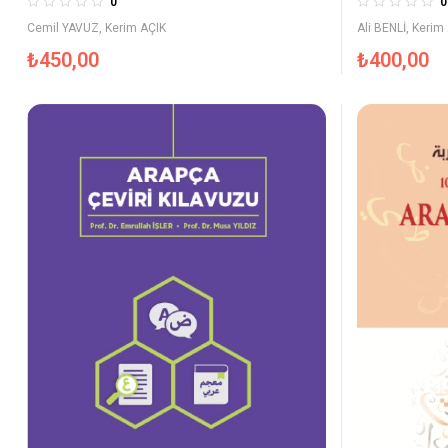
0
0
Cemil YAVUZ
,
Kerim AÇIK
Ali BENLİ
,
Kerim
₺
450,00
₺
400,00