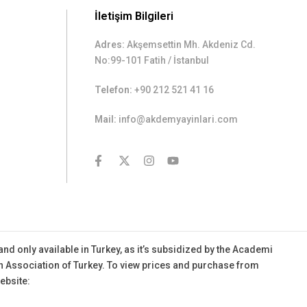
İletişim Bilgileri
Adres:
Akşemsettin Mh. Akdeniz Cd.
No:99-101 Fatih / İstanbul
Telefon:
+90 212 521 41 16
Mail:
info@akdemyayinlari.com
contact@example.com
 and only available in Turkey, as it’s subsidized by the Academi
 Association of Turkey.
To view prices and purchase from
website: