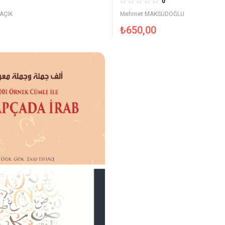
0
 AÇIK
Mehmet MAKSUDOĞLU
₺
650,00