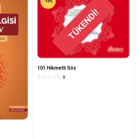
-10%
TÜKENDİ!
101 Hikmetli Söz
0