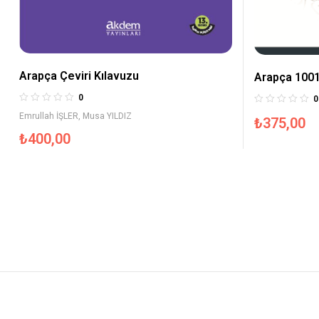
Arapça Çeviri Kılavuzu
Arapça 1001
0
0
Emrullah İŞLER
,
Musa YILDIZ
₺
375,00
₺
400,00