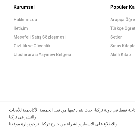
Kurumsal
Popüler Ka
Hakkımızda
Arapça Öğret
İletişim
Türkçe Öğret
Mesafeli Satış Sözleşmesi
Setler
Gizlilik ve Güvenlik
Sınav Kitapla
Uluslararası Yayınevi Belgesi
Akıllı Kitap
حة فقط في دولة تركيا، حيث يتم دعمها من قبل الجمعية الأكاديمية للأبحاث
والنشر في تركيا.
وللاطلاع على الأسعار والشراء من خارج تركيا، نرجو زيارة موقعنا