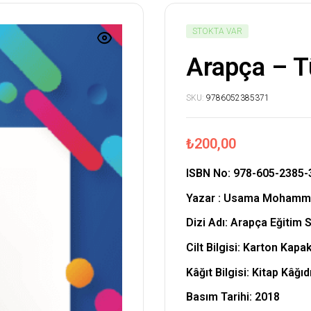
STOKTA VAR
Arapça – T
SKU:
9786052385371
₺
200,00
ISBN No:
978-605-2385-
Yazar :
Usama Mohammed
Dizi Adı: Arapça Eğitim S
Cilt Bilgisi: Karton Kapa
Kâğıt Bilgisi: Kitap Kâğıd
Basım Tarihi: 2018