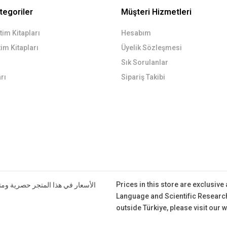
tegoriler
Müşteri Hizmetleri
im Kitapları
Hesabım
im Kitapları
Üyelik Sözleşmesi
Sık Sorulanlar
rı
Sipariş Takibi
Prices in this store are exclusive
الأسعار في هذا المتجر حصرية ومتا
Language and Scientific Research
outside Türkiye, please visit our 