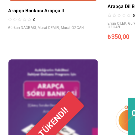
Arapça Dil B
Arapça Bankası Arapça II
0
0
Ersin ÇİLEK
,
Gür
ÖZCAN
Gürkan DAĞBAŞI
,
Murat DEMİR
,
Murat ÖZCAN
₺
350,00
TÜKENDİ!