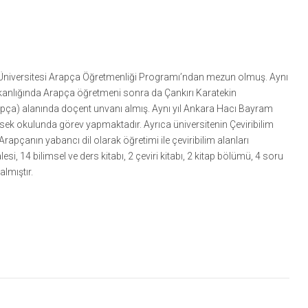
zi Üniversitesi Arapça Öğretmenliği Programı’ndan mezun olmuş. Aynı
kanlığında Arapça öğretmeni sonra da Çankırı Karatekin
Arapça) alanında doçent unvanı almış. Aynı yıl Ankara Hacı Bayram
üksek okulunda görev yapmaktadır. Ayrıca üniversitenin Çeviribilim
çanın yabancı dil olarak öğretimi ile çeviribilim alanları
, 14 bilimsel ve ders kitabı, 2 çeviri kitabı, 2 kitap bölümü, 4 soru
almıştır.