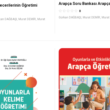
Arapça Soru Bankası Arapça
ecerilerinin Öğretimi
0
Gürkan DAĞBAŞI
,
Murat DEMİR
,
Mura
kan DAĞBAŞI
,
Murat DEMİR
,
Murat