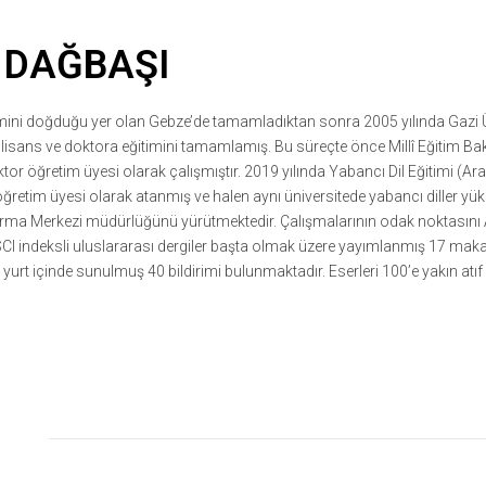
 DAĞBAŞI
ğitimini doğduğu yer olan Gebze’de tamamladıktan sonra 2005 yılında Ga
isans ve doktora eğitimini tamamlamış. Bu süreçte önce Millî Eğitim Ba
ktor öğretim üyesi olarak çalışmıştır. 2019 yılında Yabancı Dil Eğitimi (
 öğretim üyesi olarak atanmış ve halen aynı üniversitede yabancı diller y
ma Merkezi müdürlüğünü yürütmektedir. Çalışmalarının odak noktasını Arap
I indeksli uluslararası dergiler başta olmak üzere yayımlanmış 17 makalesi
e yurt içinde sunulmuş 40 bildirimi bulunmaktadır. Eserleri 100’e yakın atıf 