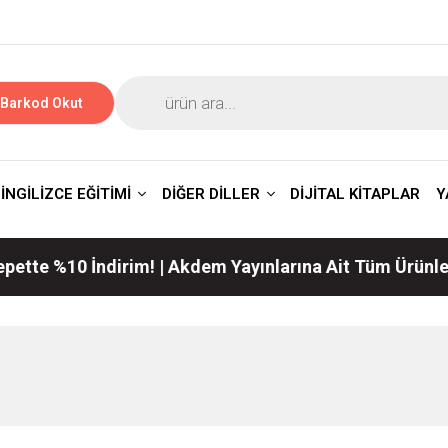
Barkod Okut
İNGİLİZCE EĞİTİMİ
DİĞER DİLLER
DİJİTAL KİTAPLAR
Y
%10 İndirim! | Akdem Yayınlarına Ait Tüm Ürünlerde Ge