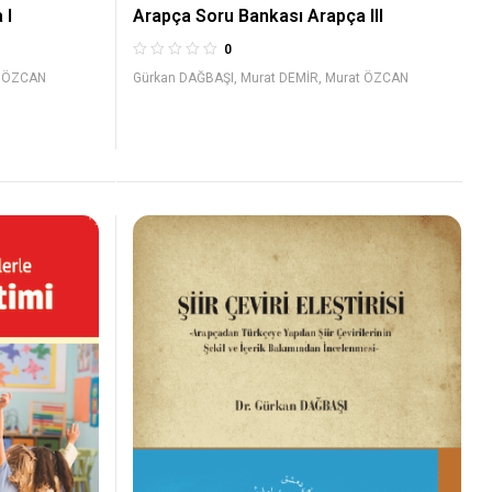
Arapça Soru Bankası Arapça III
 I
0
Gürkan DAĞBAŞI
,
Murat DEMİR
,
Murat ÖZCAN
t ÖZCAN