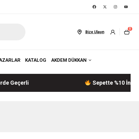
0
Bize Ulaşın
AZARLAR
KATALOG
AKDEM DÜKKAN
çerli
Sepette %10 İndirim! | A