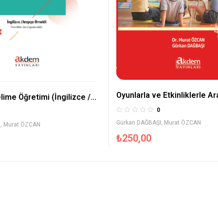
Oyunlarla ve Etkinliklerle A
lime Öğretimi (İngilizce /
Öğretimi
kli)
0
Gürkan DAĞBAŞI
,
Murat ÖZCAN
I
,
Murat ÖZCAN
₺
250,00