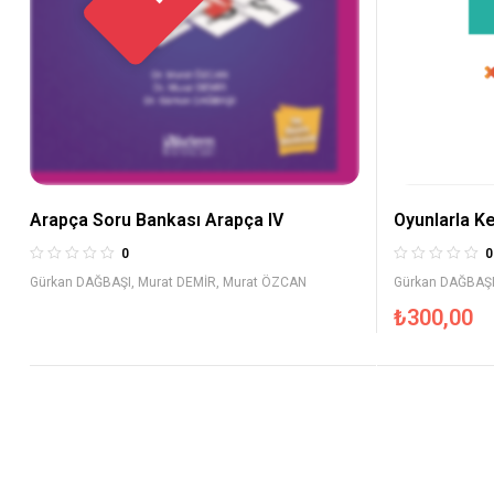
Arapça Soru Bankası Arapça IV
Oyunlarla Ke
Arapça Örne
0
0
Gürkan DAĞBAŞI
,
Murat DEMİR
,
Murat ÖZCAN
Gürkan DAĞBAŞ
₺
300,00