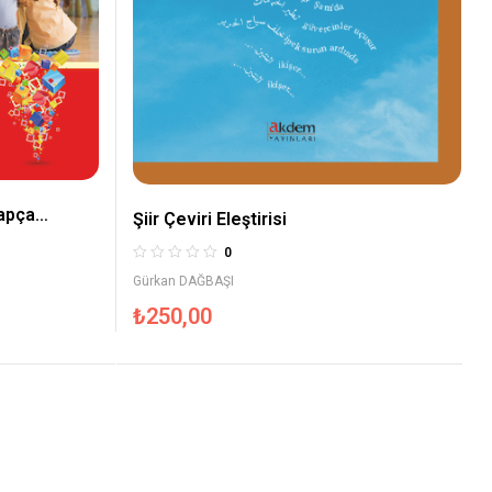
rapça
Şiir Çeviri Eleştirisi
0
Gürkan DAĞBAŞI
₺
250,00