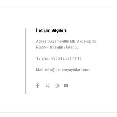
İletişim Bilgileri
Adres:
Akşemsettin Mh. Akdeniz Cd.
No:99-101 Fatih / İstanbul
Telefon:
+90 212 521 41 16
Mail:
info@akdemyayinlari.com
contact@example.com