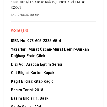
Yazar:
Ersin ÇİLEK
,
Gürkan DAĞBAŞI
,
Murat DEMİR
,
Murat
ÖZCAN
SKU:
9786052385654
₺
350,00
ISBN No:
978-605-2385-65-4
Yazarlar : Murat Özcan-Murat Demir-Gürkan
Dağbaşı-Ersin Çilek
Dizi Adı: Arapça Eğitim Serisi
Cilt Bilgisi: Karton Kapak
Kâğıt Bilgisi: Kitap Kâğıdı
Basım Tarihi: 2018
Basım Bilgisi: 1. Baskı
Sayfa Sayısı: 224