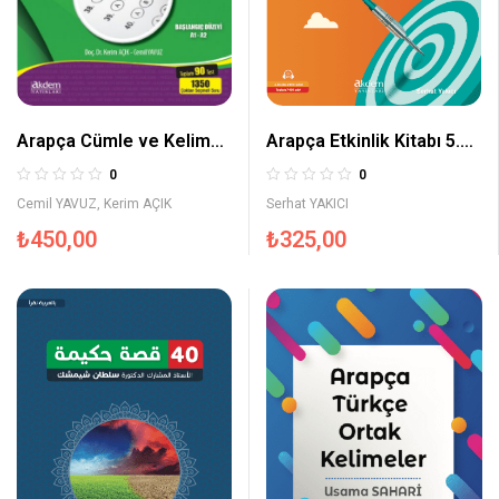
Arapça Cümle ve Kelime
Arapça Etkinlik Kitabı 5.
Bilgisi Soru Bankası
Sınıf
0
0
Cemil YAVUZ
,
Kerim AÇIK
Serhat YAKICI
₺
450,00
₺
325,00