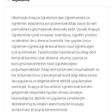
Ülkemizde Arapça öğretimine dair öğretmenlere ve
öğretmen adaylarına yol gösterecek kitap sayısı bir elin
parmaklarını geçmeyecek derecede azdır. Oysaki Arapça
öğretiminde içerik ne kadar önemliyse, öğretim yöntem
ve teknikleri de o derece önemlidir. Her şeyden önce
öğretmen öğreteceği dil becerilerini nasıl öğreteceğini
çok iyi bilmelidir. Tarafımızdan hazırlanan bu kitap dört
temel dil becerisi olan dinleme, okuma, yazma ve
konuşma becerilerinin nasıl öğretileceğine
yoğunlaşmaktadır. Kitap dört bölümden oluşmaktadır ve
her bölümde önce o beceriye ait teorik bilgi daha sonra
da uygulama ve değerlendirme etkinlik uygulamaları
verilmiştir. Arapça dil becerilerini öğretiminde kendini
geliştirmek isteyenlere faydalı olması ümidiyle
hazırladığımız, etkinlik ve uygulama örnekleriyle
desteklenmiş bu kitabın alanımızda bir boşluğu
doldurması en büyük temennimizdir.