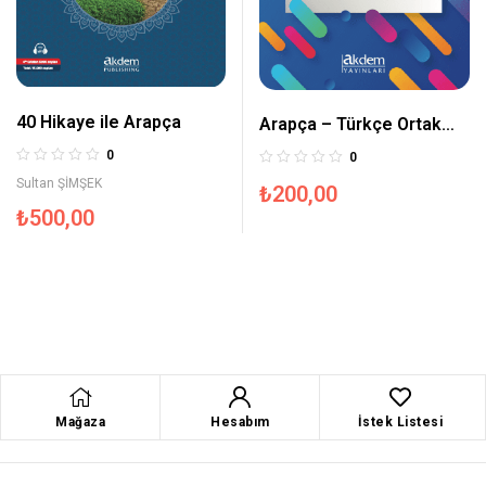
40 Hikaye ile Arapça
Arapça – Türkçe Ortak
Kelimeler
0
0
Sultan ŞİMŞEK
₺
200,00
₺
500,00
Mağaza
Hesabım
İstek Listesi