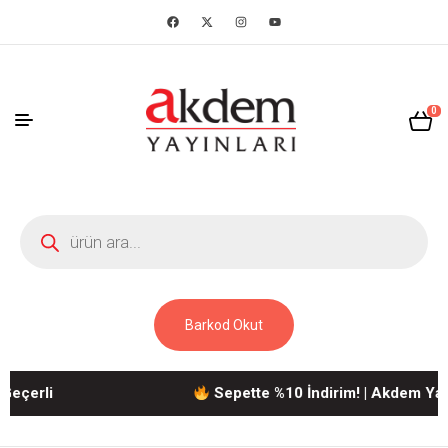
0
Barkod Okut
rli
Sepette %10 İndirim! | Akdem Yayınlar