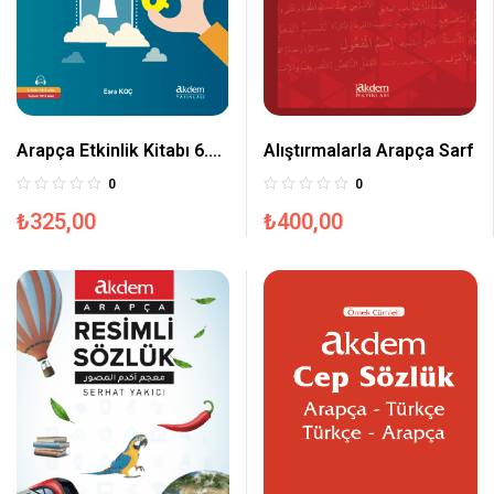
Arapça Etkinlik Kitabı 6.
Alıştırmalarla Arapça Sarf
Sınıf
0
0
₺
325,00
₺
400,00