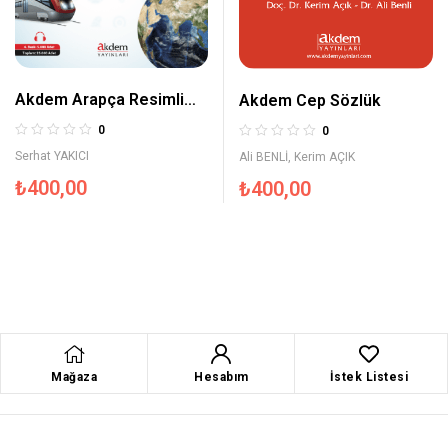
Akdem Arapça Resimli
Akdem Cep Sözlük
Sözlük
0
0
Serhat YAKICI
Ali BENLİ
,
Kerim AÇIK
₺
400,00
₺
400,00
Mağaza
Hesabım
İstek Listesi