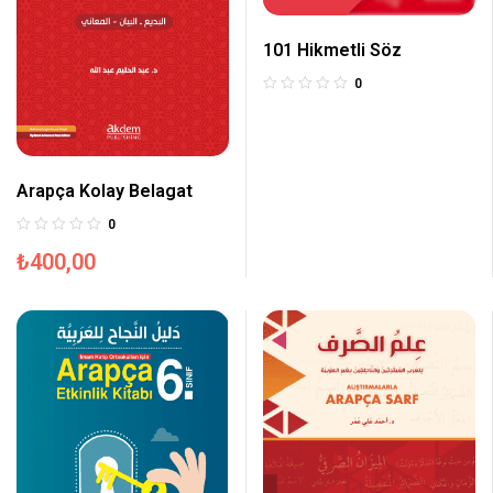
101 Hikmetli Söz
0
Arapça Kolay Belagat
0
₺
400,00