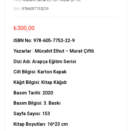
Yazar:
Mücahit Cemal EL-HUT
,
Murat ÇİFTLİ
SKU:
9786057753229
₺
300,00
ISBN No:
978-605-7753-22-9
Yazarlar : Mücahit Elhut – Murat Çiftli
Dizi Adı: Arapça Eğitim Serisi
Cilt Bilgisi: Karton Kapak
Kâğıt Bilgisi: Kitap Kâğıdı
Basım Tarihi: 2020
Basım Bilgisi: 3. Baskı
Sayfa Sayısı: 153
Kitap Boyutları:
16*23 cm