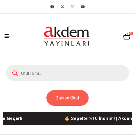
0
Barkod Okut
eçerli
Sepette %10 İndirim! | Akdem Yayı