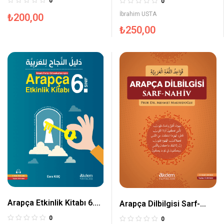
0
0
İbrahim USTA
₺
200,00
₺
250,00
Arapça Etkinlik Kitabı 6.
Arapça Dilbilgisi Sarf-
Sınıf
Nahiv
0
0