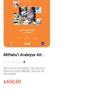
Miftahu’l Arabiyye Alt
Orta Seviyesi (Konuşma
0
ve Dinleme)
Ahmed AL-RUHBAN
,
Mutassem
Mohammad HAMAD
,
Raviya AL-
MUHANNİ
₺
650,00