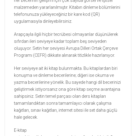
her becerinin gelişimi için çok sayıda görsel ve işitsel
malzemeden yararlanılmıştır. Kitabın dinleme bölümlerini
telefonunuza yükleyeceğiniz bir kare kod (QR)
uygulamasıyla dinleyebilirsiniz.
Arapçayla ilgili hiçbir tecrübesi olmayanlar düşünülerek
sıfırdan ileri seviyeye kadar toplam beş seviyeden
oluşuyor. Setin her seviyesi Avrupa Dilleri Ortak Çerçeve
Programı (CEFR) dikkate alınarak titizlikle hazırlanıyor.
Her seviyeye ait iki kitap bulunmakta. Bu kitaplardan biri
konuşma ve dinleme becerilerine; diğeri ise okuma ve
yazma becerilerine yönelik. Bu sayede hangi dil becerinizi
geliştirmek istiyorsanız ona göre kitap seçme avantajına
sahipsiniz. Setin temel parçası olan ders kitapları
tamamlandıktan sonra tamamlayıcı olarak çalışma
kağıtları, sınav kağıtları, internet sitesi ile set daha güçlü
hale gelecek.
E-kitap