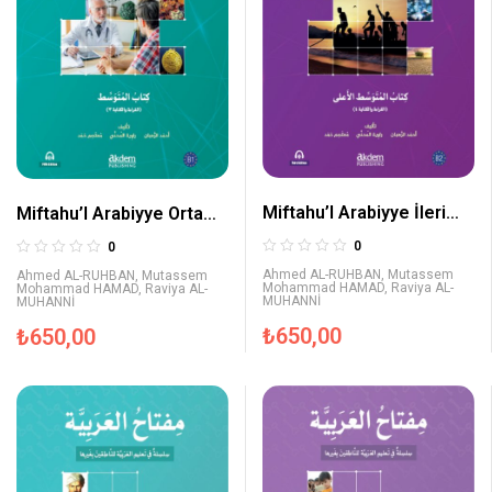
Miftahu’l Arabiyye İleri
Miftahu’l Arabiyye Orta
Orta Seviye (Okuma ve
Seviye (Okuma ve
0
0
Yazma)
Yazma)
Ahmed AL-RUHBAN
,
Mutassem
Ahmed AL-RUHBAN
,
Mutassem
Mohammad HAMAD
,
Raviya AL-
Mohammad HAMAD
,
Raviya AL-
MUHANNİ
MUHANNİ
₺
650,00
₺
650,00