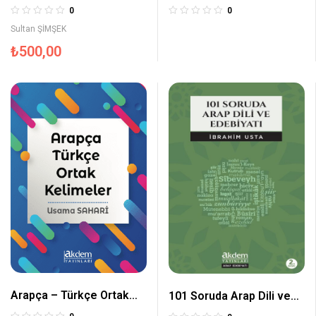
0
0
Sultan ŞİMŞEK
₺
500,00
Arapça – Türkçe Ortak
101 Soruda Arap Dili ve
Kelimeler
Edebiyatı