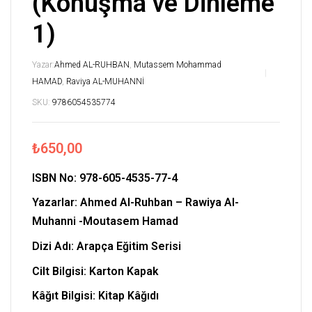
(Konuşma ve Dinleme
1)
Yazar:
Ahmed AL-RUHBAN
,
Mutassem Mohammad
HAMAD
,
Raviya AL-MUHANNİ
SKU:
9786054535774
₺
650,00
ISBN No:
978-605-4535-77-4
Yazarlar:
Ahmed Al-Ruhban – Rawiya Al-
Muhanni -Moutasem Hamad
Dizi Adı: Arapça Eğitim Serisi
Cilt Bilgisi: Karton Kapak
Kâğıt Bilgisi: Kitap Kâğıdı