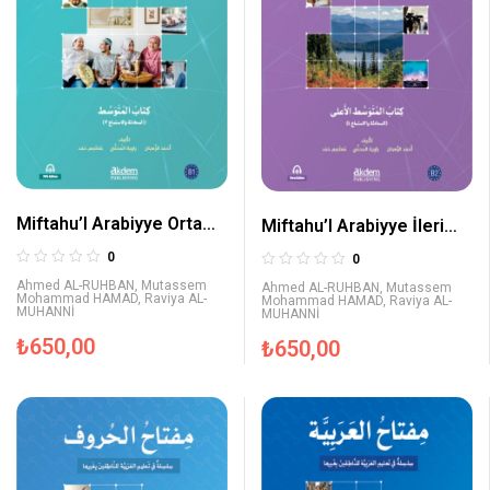
Miftahu’l Arabiyye Orta
Miftahu’l Arabiyye İleri
Seviye (Konuşma ve
Orta Seviye (Konuşma ve
0
0
Dinleme)
Dinleme)
Ahmed AL-RUHBAN
,
Mutassem
Ahmed AL-RUHBAN
,
Mutassem
Mohammad HAMAD
,
Raviya AL-
Mohammad HAMAD
,
Raviya AL-
MUHANNİ
MUHANNİ
₺
650,00
₺
650,00