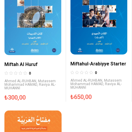
Miftahul-Arabiyye Starter
Miftah Al Huruf
0
0
Ahmed AL-RUHBAN
,
Mutassem
Ahmed AL-RUHBAN
,
Mutassem
Mohammad HAMAD
,
Raviya AL-
Mohammad HAMAD
,
Raviya AL-
MUHANNİ
MUHANNİ
₺
650,00
₺
300,00