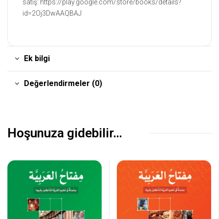
satış: https://play.google.com/store/books/details?
id=2Oj3DwAAQBAJ
Ek bilgi
Değerlendirmeler (0)
Hoşunuza gidebilir…