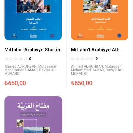
Miftahu’l Arabiyye Alt
Miftahul-Arabiyye Starter
Orta Seviyesi (Konuşma
0
0
ve Dinleme)
Ahmed AL-RUHBAN
,
Mutassem
Ahmed AL-RUHBAN
,
Mutassem
Mohammad HAMAD
,
Raviya AL-
Mohammad HAMAD
,
Raviya AL-
MUHANNİ
MUHANNİ
₺
650,00
₺
650,00