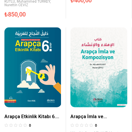
₺
400,00
KUTLU
,
Muhammed TURKEY
,
Nurettin CEVİZ
₺
850,00
Arapça Etkinlik Kitabı 6.
Arapça İmla ve
Sınıf
Kompozisyon
0
0