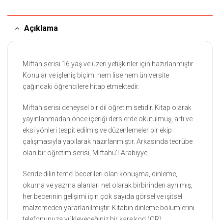
Açıklama
Miftah serisi 16 yaş ve üzeri yetişkinler için hazırlanmıştır.
Konular ve işleniş biçimi hem lise hem üniversite
çağındaki öğrencilere hitap etmektedir.
Miftah serisi deneysel bir dil öğretim setidir. Kitap olarak
yayınlanmadan önce içeriği derslerde okutulmuş, artı ve
eksi yönleri tespit edilmiş ve düzenlemeler bir ekip
çalışmasıyla yapılarak hazırlanmıştır. Arkasında tecrübe
olan bir öğretim serisi, Miftahu’l-Arabiyye.
Seride dilin temel becerileri olan konuşma, dinleme,
okuma ve yazma alanları net olarak birbirinden ayrılmış,
her becerinin gelişimi için çok sayıda görsel ve işitsel
malzemeden yararlanılmıştır. Kitabın dinleme bölümlerini
telefonunuza yükleyeceğiniz bir kare kod (QR)