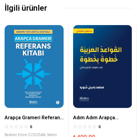
İlgili ürünler
Arapça Grameri Referans
Adım Adım Arapça
Kitabı
Dilbilgisi
0
0
İbrahim Emre ÖZDOĞAN
,
Metin