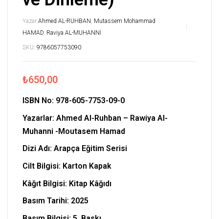
Yazar:
Ahmed AL-RUHBAN
,
Mutassem Mohammad
HAMAD
,
Raviya AL-MUHANNİ
SKU:
9786057753090
₺
650,00
ISBN No:
978-605-7753-09-0
Yazarlar:
Ahmed Al-Ruhban – Rawiya Al-
Muhanni -Moutasem Hamad
Dizi Adı: Arapça Eğitim Serisi
Cilt Bilgisi: Karton Kapak
Kâğıt Bilgisi: Kitap Kâğıdı
Basım Tarihi: 2025
Basım Bilgisi: 5. Baskı