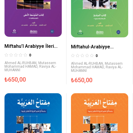
Miftahu’l Arabiyye İleri
Miftahul-Arabiyye
Orta Seviye (Okuma ve
Başlangıç Seviyesi
0
0
Yazma)
(Konuşma ve Dinleme 1)
Ahmed AL-RUHBAN
,
Mutassem
Ahmed AL-RUHBAN
,
Mutassem
Mohammad HAMAD
,
Raviya AL-
Mohammad HAMAD
,
Raviya AL-
MUHANNİ
MUHANNİ
₺
650,00
₺
650,00