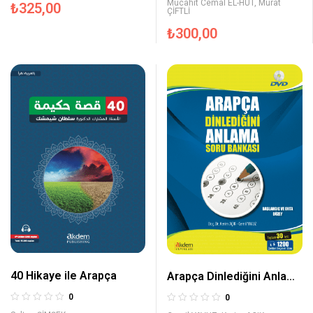
Mücahit Cemal EL-HUT
,
Murat
₺
325,00
ÇİFTLİ
₺
300,00
40 Hikaye ile Arapça
Arapça Dinlediğini Anlama
Soru Bankası
0
0