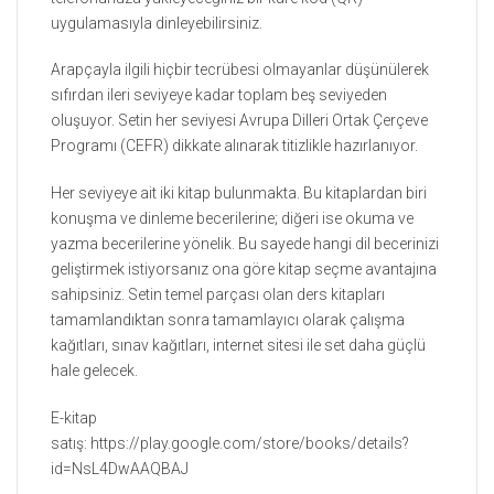
uygulamasıyla dinleyebilirsiniz.
Arapçayla ilgili hiçbir tecrübesi olmayanlar düşünülerek
sıfırdan ileri seviyeye kadar toplam beş seviyeden
oluşuyor. Setin her seviyesi Avrupa Dilleri Ortak Çerçeve
Programı (CEFR) dikkate alınarak titizlikle hazırlanıyor.
Her seviyeye ait iki kitap bulunmakta. Bu kitaplardan biri
konuşma ve dinleme becerilerine; diğeri ise okuma ve
yazma becerilerine yönelik. Bu sayede hangi dil becerinizi
geliştirmek istiyorsanız ona göre kitap seçme avantajına
sahipsiniz. Setin temel parçası olan ders kitapları
tamamlandıktan sonra tamamlayıcı olarak çalışma
kağıtları, sınav kağıtları, internet sitesi ile set daha güçlü
hale gelecek.
E-kitap
satış: https://play.google.com/store/books/details?
id=NsL4DwAAQBAJ