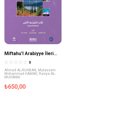
Miftahu’l Arabiyye İleri
Orta Seviye (Konuşma ve
0
Dinleme)
Ahmed AL-RUHBAN
,
Mutassem
Mohammad HAMAD
,
Raviya AL-
MUHANNİ
₺
650,00