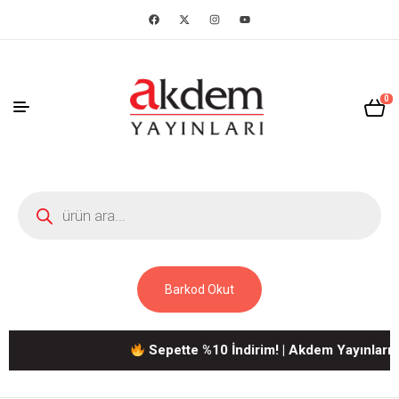
0
Barkod Okut
Sepette %10 İndirim! | Akdem Yayınlarına Ait T