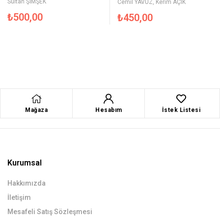
Sultan ŞİMŞEK
Cemil YAVUZ
,
Kerim AÇIK
₺
500,00
₺
450,00
Mağaza
Hesabım
İstek Listesi
Kurumsal
Hakkımızda
İletişim
Mesafeli Satış Sözleşmesi