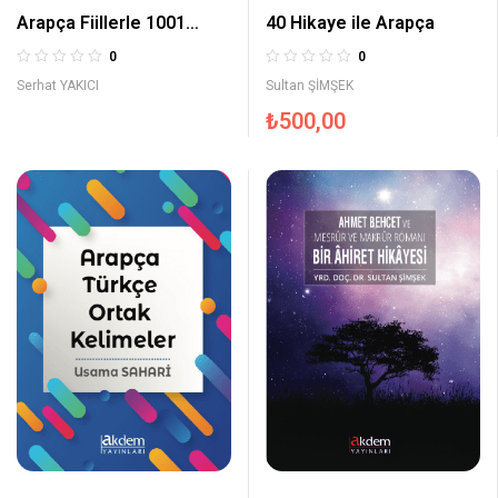
Arapça Fiillerle 1001
40 Hikaye ile Arapça
Cümle
0
0
Serhat YAKICI
Sultan ŞİMŞEK
₺
500,00