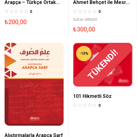
Arapça – Türkçe Ortak
Ahmet Behçet ile Mesrur
Kelimeler
ve Makrur Romanı Bir
0
0
Ahiret Hikayesi
Sultan ŞİMŞEK
₺
200,00
₺
300,00
TÜKENDİ!
-10%
101 Hikmetli Söz
0
Alıştırmalarla Arapça Sarf