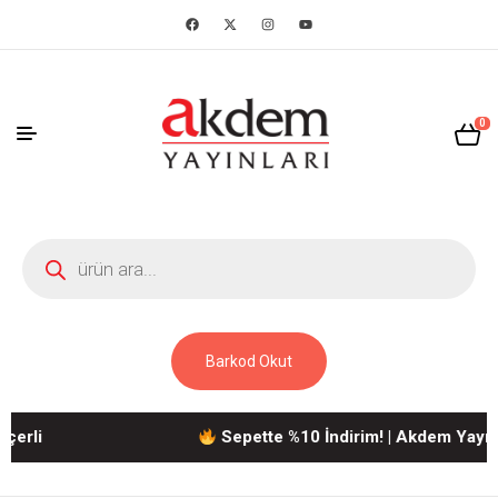
0
Barkod Okut
i
Sepette %10 İndirim! | Akdem Yayınları