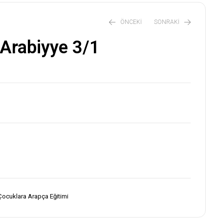
ÖNCEKI
SONRAKI
-Arabiyye 3/1
₺
₺
630,00
630,00
₺
₺
700,00
700,00
Çocuklara Arapça Eğitimi