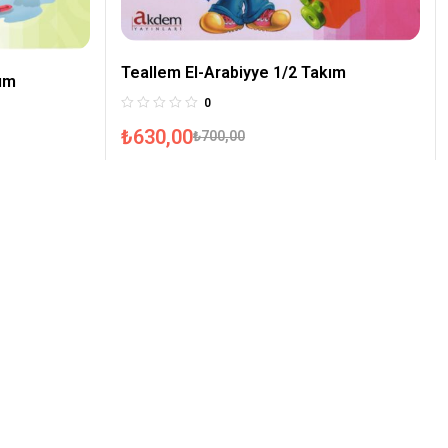
Teallem El-Arabiyye 1/2 Takım
kım
0
₺
630,00
₺
700,00