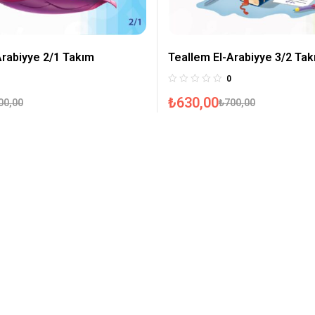
Arabiyye 2/1 Takım
Teallem El-Arabiyye 3/2 Ta
0
₺
630,00
00,00
₺
700,00