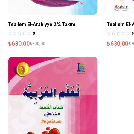
Teallem El-Arabiyye 2/2 Takım
Teallem El-
0
0
₺
630,00
₺
630,00
₺
700,00
₺
7