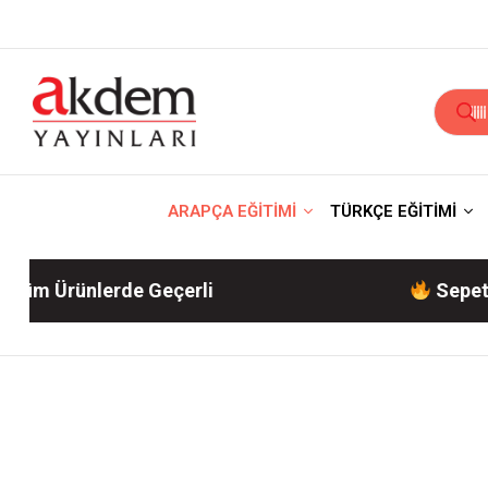
ARAPÇA EĞİTİMİ
TÜRKÇE EĞİTİMİ
nlerde Geçerli
Sepette %10 İnd