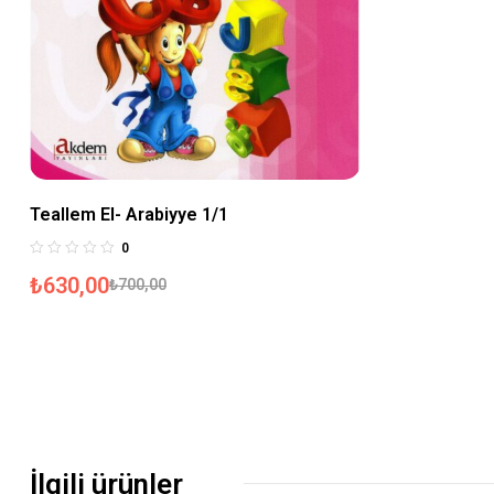
Teallem El- Arabiyye 1/1
0
₺
630,00
₺
700,00
İlgili ürünler