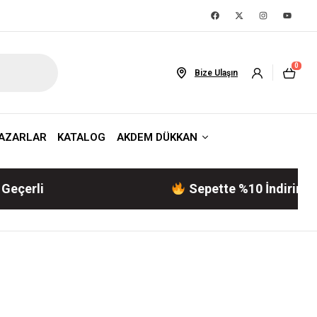
0
Bize Ulaşın
AZARLAR
KATALOG
AKDEM DÜKKAN
Sepette %10 İndirim! | Akdem Ya