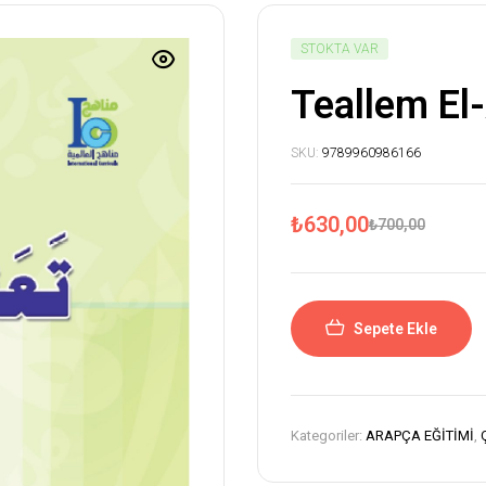
STOKTA VAR
Teallem El
SKU:
9789960986166
₺
630,00
₺
700,00
Sepete Ekle
Kategoriler:
ARAPÇA EĞİTİMİ
,