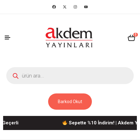
0
Barkod Okut
erli
Sepette %10 İndirim! | Akdem Yayınla