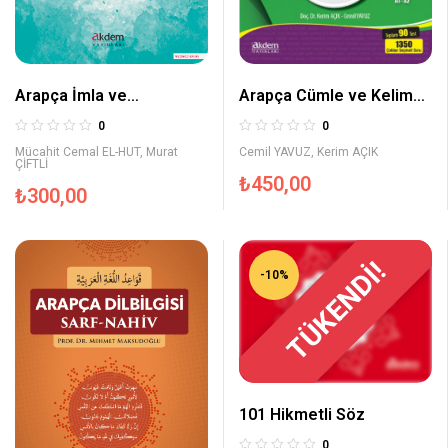
Arapça Cümle ve Kelime
Arapça İmla ve
Bilgisi Soru Bankası
Kompozisyon
0
0
Cemil YAVUZ
,
Kerim AÇIK
Mücahit Cemal EL-HUT
,
Murat
ÇİFTLİ
₺
450,00
₺
300,00
TÜKENDİ!
-10%
101 Hikmetli Söz
0