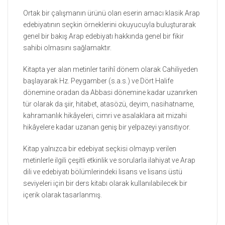
Ortak bir çalışmanın ürünü olan eserin amacı klasik Arap
edebiyatının seçkin örneklerini okuyucuyla buluşturarak
genel bir bakış Arap edebiyatı hakkında genel bir fikir
sahibi olmasını sağlamaktır.
Kitapta yer alan metinler tarihî dönem olarak Cahiliyeden
başlayarak Hz. Peygamber (s.a.s.) ve Dört Halife
dönemine oradan da Abbasi dönemine kadar uzanırken
tür olarak da şiir, hitabet, atasözü, deyim, nasihatname,
kahramanlık hikâyeleri, cimri ve asalaklara ait mizahi
hikâyelere kadar uzanan geniş bir yelpazeyi yansıtıyor.
Kitap yalnızca bir edebiyat seçkisi olmayıp verilen
metinlerle ilgili çeşitli etkinlik ve sorularla ilahiyat ve Arap
dili ve edebiyatı bölümlerindeki lisans ve lisans üstü
seviyeleri için bir ders kitabı olarak kullanılabilecek bir
içerik olarak tasarlanmış.