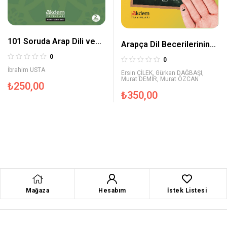
101 Soruda Arap Dili ve
Arapça Dil Becerilerinin
Edebiyatı
Öğretimi
0
0
İbrahim USTA
Ersin ÇİLEK
,
Gürkan DAĞBAŞI
,
Murat DEMİR
,
Murat ÖZCAN
₺
250,00
₺
350,00
Mağaza
Hesabım
İstek Listesi