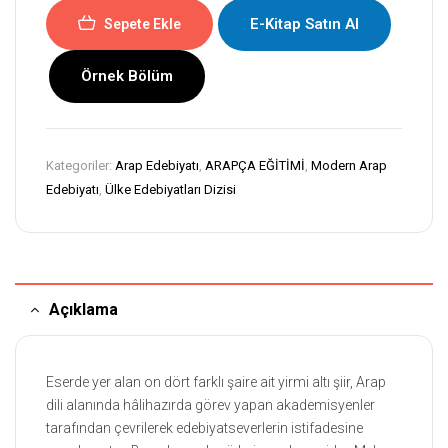
E-Kitap Satın Al
Sepete Ekle
Örnek Bölüm
Kategoriler:
Arap Edebiyatı
,
ARAPÇA EĞİTİMİ
,
Modern Arap
Edebiyatı
,
Ülke Edebiyatları Dizisi
Açıklama
Eserde yer alan on dört farklı şaire ait yirmi altı şiir, Arap
dili alanında hâlihazırda görev yapan akademisyenler
tarafından çevrilerek edebiyatseverlerin istifadesine