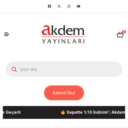
0
Barkod Okut
eçerli
Sepette %10 İndirim! | Akdem Yayı