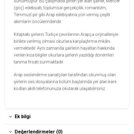
sunulmuştur. Bu çalışmada şiirleri yer alan şairler, Mehcer
(göç) edebiyatı, toplumsal gerçekçilik, romantizm,
Temmuzî şiir gibi Arap edebiyatına yön vermiş çeşitli
akımların öncülerindendir.
Kitaptaki şiirlerin Türkçe çevirilerinin Arapça orijinalleriyle
birlikte verilmiş olması okurlara karşılaştırma imkânı
vermektedir. Aynı zamanda şairlerin hayatları hakkında
verilen kısa bilgiler okurlara şiirlerin yazıldığı dönemleri
tanıma fırsatı sunmaktadır.
Arap seslendirme sanatçıları tarafından okunmuş olan
şiirlerin ses dosyalarına bölüm başlarında yer alan kare
kodları akıllı telefonunuza okutarak ulaşabilirsiniz.
Ek bilgi
Değerlendirmeler (0)