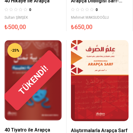
40 Hikaye ile Arapça
Arapça Dilbilgisi Sarf-
Nahiv
0
0
Sultan ŞİMŞEK
Mehmet MAKSUDOĞLU
₺
500,00
₺
650,00
-25%
TÜKENDİ!
40 Tiyatro ile Arapça
Alıştırmalarla Arapça Sarf