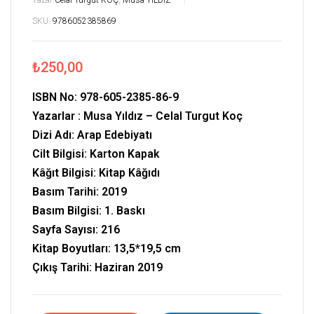
Yazar:
Celal Turgut KOÇ
,
Musa YILDIZ
SKU:
9786052385869
₺
250,00
ISBN No:
978-605-2385-86-9
Yazarlar : Musa Yıldız – Celal Turgut Koç
Dizi Adı: Arap Edebiyatı
Cilt Bilgisi: Karton Kapak
Kâğıt Bilgisi: Kitap Kâğıdı
Basım Tarihi: 2019
Basım Bilgisi: 1. Baskı
Sayfa Sayısı: 216
Kitap Boyutları:
13,5*19,5
cm
Çıkış Tarihi: Haziran 2019