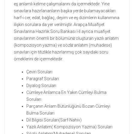
eş anlamlı kelime çalışmalarını da içermektedir. Yine
sınavlara hazırlananların başka yerde bulamayacakları
harf-i cer, edat, bağlaç, deyim ve eş dizimlerin kullanımına
ilişkin sorulara da yer verilmiştir. Arapça Muafiyet
Sınavlarına Hazırlık Soru Bankası I-II ayrıca muafiyet
sınavlarının önemli bir bölümünü̈ oluşturan yazılı anlatım
(kompozisyon yazma) ve sözlü̈ anlatım (muhadese)
sınavları için titizlikle hazırlanmış çok sayıdaki soru
örneklerini de içermektedir.
Çeviri Soruları
Paragraf Soruları
Diyalog Soruları
Cümleye Anlamca En Yakın Cümleyi Bulma
Soruları
Parçanın Anlam Bütünlüğünü Bozan Cümleyi
Bulma Soruları
Dil Bilgisi Soruları(Sarf-Nahiv)
Yazılı Anlatım( Kompozisyon Yazma) Soruları
Sözlü Anlatım(Muhadese) Soruları