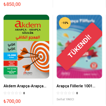
₺
850,00
-10%
TÜKENDİ!
Akdem Arapça-Arapça
Arapça Fiillerle 1001
Sözlük
Cümle
0
0
Serhat YAKICI
₺
700,00