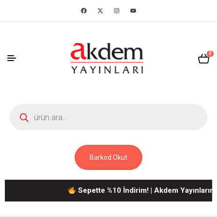
0
Barkod Okut
Sepette %10 İndirim! | Akdem Yayınlarına Ait 