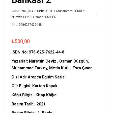
Bankası 2
Yazar:
Esra ÇINAR
,
Metin KUTLU
,
Muhammed TURKEY
,
Nurettin CEVİZ
,
Osman DÜZGÜN
SKU:
9786257622448
₺
500,00
ISBN No:
978-625-7622-44-8
Yazarlar: Nurettin Ceviz , Osman Düzgün,
Muhammad Turkey, Metin Kutlu, Esra Çınar
Dizi Adı: Arapça Eğitim Serisi
Cilt Bilgisi: Karton Kapak
Kâğıt Bilgisi: Kitap Kâğıdı
Basım Tarihi: 2021
Basım Bilgisi: 1. Baskı