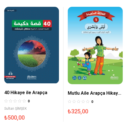
40 Hikaye ile Arapça
Mutlu Aile Arapça Hikaye
Serisi 1. Kur (Akdem
0
0
Arapça Hikayeler)
Sultan ŞİMŞEK
₺
325,00
₺
500,00