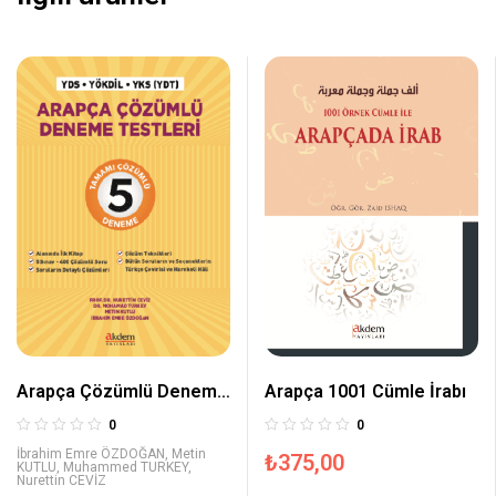
Arapça Çözümlü Deneme
Arapça 1001 Cümle İrabı
Testleri
0
0
İbrahim Emre ÖZDOĞAN
,
Metin
₺
375,00
KUTLU
,
Muhammed TURKEY
,
Nurettin CEVİZ