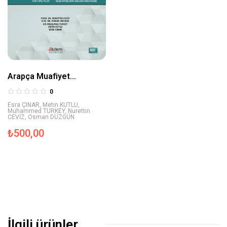
Arapça Muafiyet
Sınavlarına Hazırlık Soru
0
Bankası 1
Esra ÇINAR
,
Metin KUTLU
,
Muhammed TURKEY
,
Nurettin
CEVİZ
,
Osman DÜZGÜN
₺
500,00
İlgili ürünler