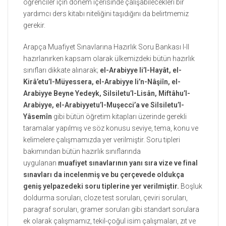
öğrenciler için dönem içerisinde çalışabilecekleri bir
yardımcı ders kitabı niteliğini taşıdığını da belirtmemiz
gerekir.
Arapça Muafiyet Sınavlarına Hazırlık Soru Bankası I-II
hazırlanırken kapsam olarak ülkemizdeki bütün hazırlık
sınıfları dikkate alınarak;
el-Arabiyye li’l-Hayât, el-
Kirâ’etu’l-Müyessera, el-Arabiyye li’n-Nâşiîn, el-
Arabiyye Beyne Yedeyk, Silsiletu’l-Lisân, Miftâhu’l-
Arabiyye, el-Arabiyyetu’l-Muşecci’a ve Silsiletu’l-
Yâsemîn
gibi bütün öğretim kitapları üzerinde gerekli
taramalar yapılmış ve söz konusu seviye, tema, konu ve
kelimelere çalışmamızda yer verilmiştir. Soru tipleri
bakımından bütün hazırlık sınıflarında
uygulanan
muafiyet sınavlarının yanı sıra vize ve final
sınavları da incelenmiş ve bu çerçevede oldukça
geniş yelpazedeki soru tiplerine yer verilmiştir.
Boşluk
doldurma soruları, cloze test soruları, çeviri soruları,
paragraf soruları, gramer soruları gibi standart sorulara
ek olarak çalışmamız, tekil-çoğul isim çalışmaları, zıt ve