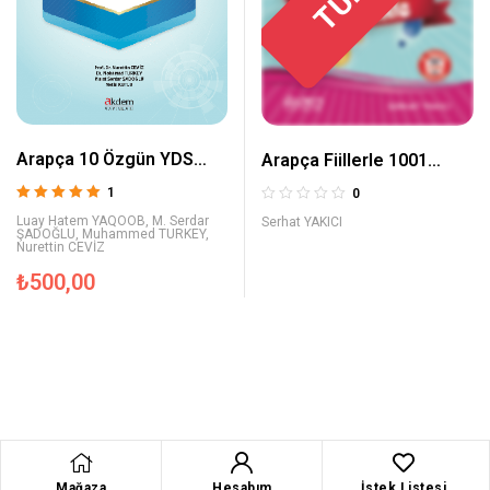
Arapça 10 Özgün YDS
Arapça Fiillerle 1001
Deneme Sınavı
Cümle
1
0
5 üzerinden
Luay Hatem YAQOOB
,
M. Serdar
Serhat YAKICI
5.00
oy aldı
ŞADOĞLU
,
Muhammed TURKEY
,
Nurettin CEVİZ
₺
500,00
Mağaza
Hesabım
İstek Listesi