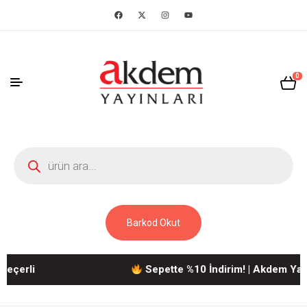
0
Barkod Okut
rli
Sepette %10 İndirim! | Akdem Yayınlar