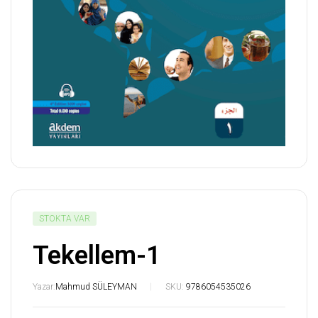
STOKTA VAR
Tekellem-1
Yazar:
Mahmud SÜLEYMAN
SKU:
9786054535026