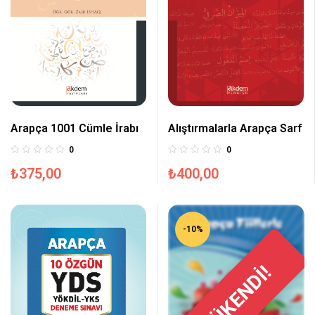
Arapça 1001 Cümle İrabı
Alıştırmalarla Arapça Sarf
0
0
₺
375,00
₺
400,00
-10%
TÜKENDİ!