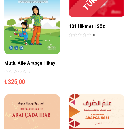
101 Hikmetli Söz
0
Mutlu Aile Arapça Hikaye
Serisi 1. Kur (Akdem
0
Arapça Hikayeler)
₺
325,00