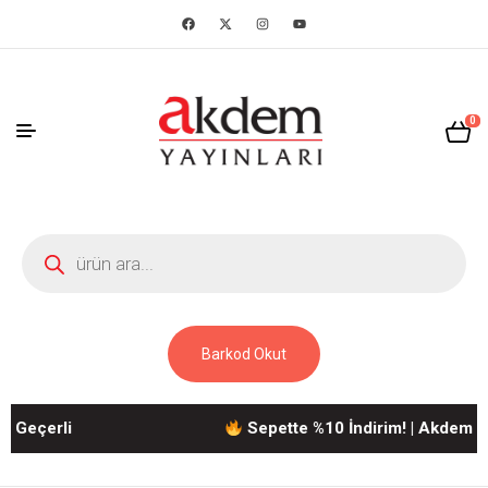
0
Barkod Okut
eçerli
Sepette %10 İndirim! | Akdem Yayın