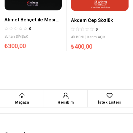
Ahmet Behçet ile Mesrur
Akdem Cep Sözlük
ve Makrur Romanı Bir
0
0
Ahiret Hikayesi
Sultan ŞİMŞEK
Ali BENLİ
,
Kerim AÇIK
₺
300,00
₺
400,00
Mağaza
Hesabım
İstek Listesi