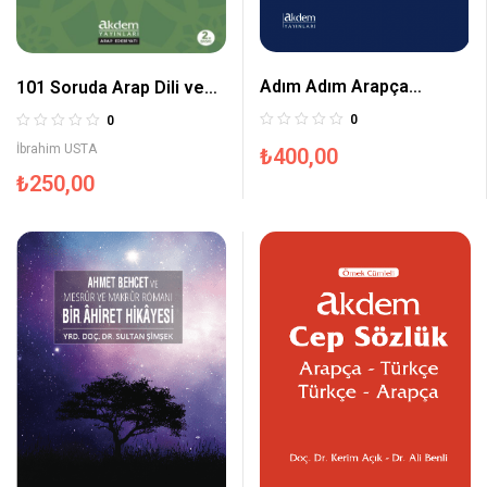
Adım Adım Arapça
101 Soruda Arap Dili ve
Dilbilgisi
Edebiyatı
0
0
İbrahim USTA
₺
400,00
₺
250,00