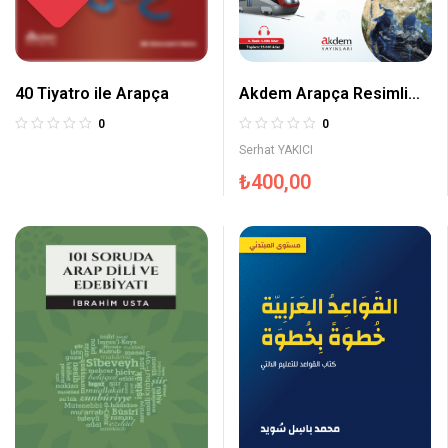
40 Tiyatro ile Arapça
Akdem Arapça Resimli
Sözlük
0
0
Serhat YAKICI
₺
400,00