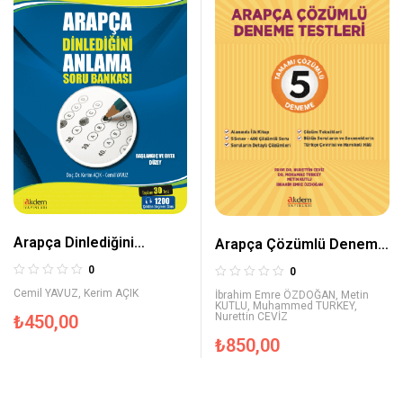
Arapça Dinlediğini
Arapça Çözümlü Deneme
Anlama Soru Bankası
Testleri
0
0
Cemil YAVUZ
,
Kerim AÇIK
İbrahim Emre ÖZDOĞAN
,
Metin
KUTLU
,
Muhammed TURKEY
,
Nurettin CEVİZ
₺
450,00
₺
850,00