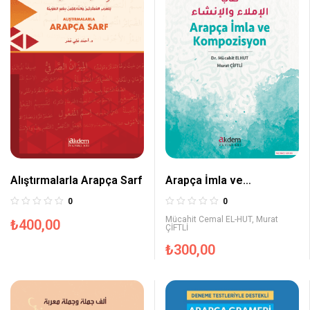
Alıştırmalarla Arapça Sarf
Arapça İmla ve
Kompozisyon
0
0
Mücahit Cemal EL-HUT
,
Murat
₺
400,00
ÇİFTLİ
₺
300,00