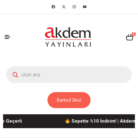
0
Barkod Okut
eçerli
Sepette %10 İndirim! | Akdem Yayın