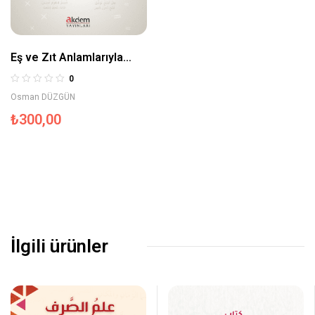
Eş ve Zıt Anlamlarıyla
Arapçada Yaygın Fiiller
0
Osman DÜZGÜN
₺
300,00
İlgili ürünler