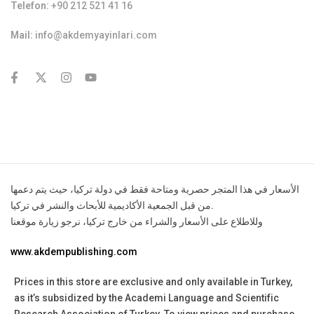
Telefon:
+90 212 521 41 16
Mail:
info@akdemyayinlari.com
contact@example.com
الأسعار في هذا المتجر حصرية ومتاحة فقط في دولة تركيا، حيث يتم دعمها
من قبل الجمعية الأكاديمية للأبحاث والنشر في تركيا.
وللاطلاع على الأسعار والشراء من خارج تركيا، نرجو زيارة موقعنا
www.akdempublishing.com
Prices in this store are exclusive and only available in Turkey,
as it’s subsidized by the Academi Language and Scientific
Research Association of Turkey.
To view prices and purchase