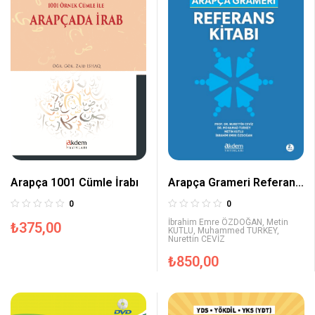
Arapça Grameri Referans
Arapça 1001 Cümle İrabı
Kitabı
0
0
İbrahim Emre ÖZDOĞAN
,
Metin
₺
375,00
KUTLU
,
Muhammed TURKEY
,
Nurettin CEVİZ
₺
850,00