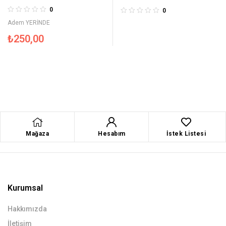
Hikâyeler 3
Eğitim Seti A1.2
0
0
Adem YERİNDE
₺
250,00
Mağaza
Hesabım
İstek Listesi
Kurumsal
Hakkımızda
İletişim