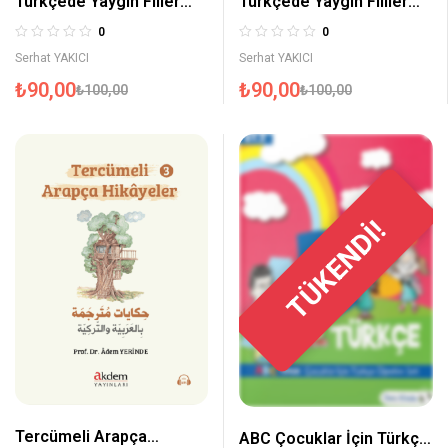
Türkçede Yaygın Filler
Türkçede Yaygın Fiiller
Kelime Çarkları 2
Kelime Çarkları 1
0
0
Serhat YAKICI
Serhat YAKICI
₺
90,00
₺
90,00
₺
100,00
₺
100,00
TÜKENDİ!
Tercümeli Arapça
ABC Çocuklar İçin Türkçe