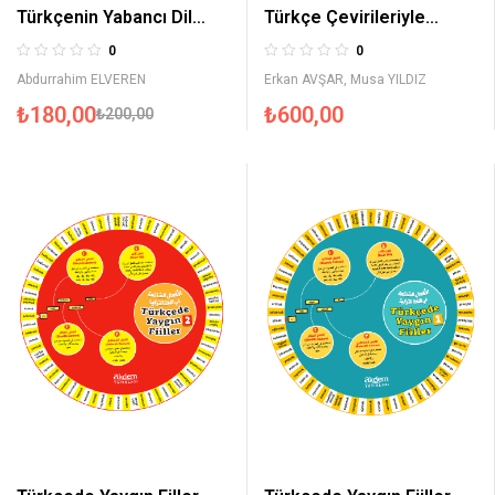
Türkçenin Yabancı Dil
Türkçe Çevirileriyle
Olarak Öğretimi
Arapça Seçme Hikayeler
0
0
3
Abdurrahim ELVEREN
Erkan AVŞAR
,
Musa YILDIZ
₺
180,00
₺
600,00
₺
200,00