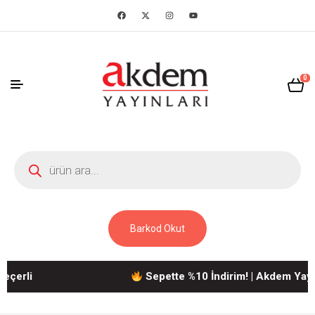
0
Barkod Okut
li
Sepette %10 İndirim! | Akdem Yayınları