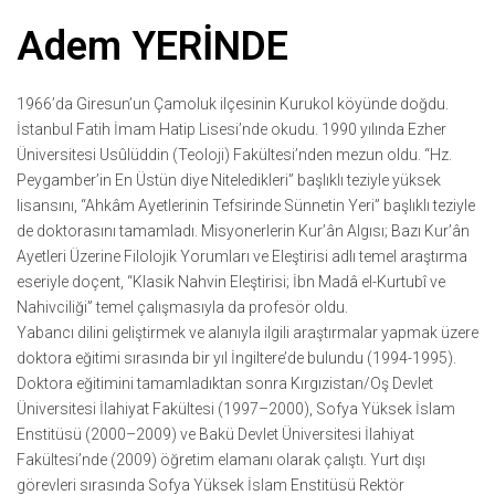
Adem YERİNDE
1966’da Giresun’un Çamoluk ilçesinin Kurukol köyünde doğdu.
İstanbul Fatih İmam Hatip Lisesi’nde okudu. 1990 yılında Ezher
Üniversitesi Usûlüddin (Teoloji) Fakültesi’nden mezun oldu. “Hz.
Peygamber’in En Üstün diye Niteledikleri” başlıklı teziyle yüksek
lisansını, “Ahkâm Ayetlerinin Tefsirinde Sünnetin Yeri” başlıklı teziyle
de doktorasını tamamladı. Misyonerlerin Kur’ân Algısı; Bazı Kur’ân
Ayetleri Üzerine Filolojik Yorumları ve Eleştirisi adlı temel araştırma
eseriyle doçent, “Klasik Nahvin Eleştirisi; İbn Madâ el-Kurtubî ve
Nahivciliği” temel çalışmasıyla da profesör oldu.
Yabancı dilini geliştirmek ve alanıyla ilgili araştırmalar yapmak üzere
doktora eğitimi sırasında bir yıl İngiltere’de bulundu (1994-1995).
Doktora eğitimini tamamladıktan sonra Kırgızistan/Oş Devlet
Üniversitesi İlahiyat Fakültesi (1997–2000), Sofya Yüksek İslam
Enstitüsü (2000–2009) ve Bakü Devlet Üniversitesi İlahiyat
Fakültesi’nde (2009) öğretim elamanı olarak çalıştı. Yurt dışı
görevleri sırasında Sofya Yüksek İslam Enstitüsü Rektör