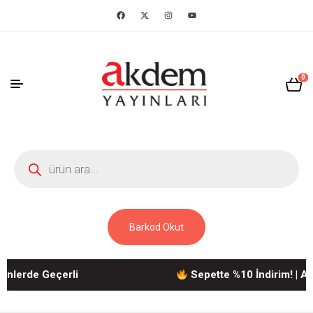
0
Barkod Okut
lerde Geçerli
Sepette %10 İndirim! | Akde