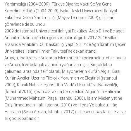
Yardımcılığı (2004-2009), Türkiye Diyanet Vakfı Sofya Genel
Koordinatörlüğü (2004-2009), Bakü Devlet Üniversitesi İlahiyat
Fakültesi Dekan Yardımcılığı (Mayıs-Temmuz 2009) gibi idari
görevlerde de bulundu.
2009’da İstanbul Üniversitesi İlahiyat Fakültesi Arap Dili ve Belagati
Anabilim Dalına öğretim görevlisi olarak girdi. 2012-2016 yılları
arasında Anabilim Dalı başkanlığı yaptı. 2017’de Ağrı İbrahim Çeçen
Üniversitesi İslami İlimler Fakültesi’ne dekan atandı.
Arapça, İngilizce ve Bulgarca bilen müellifin çalışmaları tefsir, hadis
ve Arap dili ve belagati alanında yoğunlaşmıştır. Birçok kitap
çalışması arasında, telif olarak, Misyonerlerin Kur’ân Algısı: Bazı
Kur’ân Ayetleri Üzerine Filolojik Yorumları ve Eleştirisi (İstanbul
2009), Klasik Nahiv Eleştirisi: İbn Madâ el-Kurtubî ve Nahivciliği,
(İstanbul 2015); çeviri olarak da Cemaleddin Afgani’nin Hatıraları
(Muhammed Mahzumi Paşa, İstanbul 2006), İslam Medeniyetine
Giriş (İmadüddin Halil, İstanbul 2010) ve Hicaz Yolculuğu: Hâc
Hatıraları (Şekip Arslan, İstanbul 2012) gibi eserler sayılabilir. Evli ve
iki çocuk babasıdır.