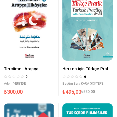
Herkes için Türkçe Pratik
Tercümeli Arapça
– Turkish Practice for All
Hikayeler 1
0
0
Begüm Esra KARA GÖKTEPE
Adem YERİNDE
₺
495,00
₺
300,00
₺
550,00