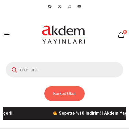
0
Barkod Okut
li
Sepette %10 İndirim! | Akdem Yayınlar