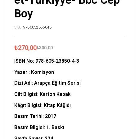
et-Türkiyye- Bbc Cep
Boy
SKU:
9786052385043
₺
270,00
₺
300,00
ISBN No: 978-605-23850-4-3
Yazar : Komisyon
Dizi Adı: Arapça Eğitim Serisi
Cilt Bilgisi: Karton Kapak
Kâğıt Bilgisi: Kitap Kâğıdı
Basım Tarihi: 2017
Basım Bilgisi: 1. Baskı
Sayfa Sayısı: 224