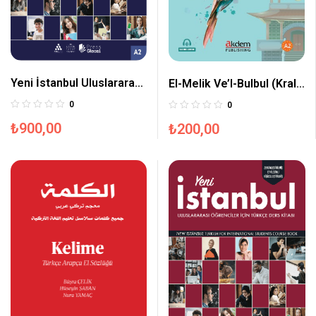
Yeni İstanbul Uluslararası
El-Melik Ve’l-Bulbul (Kral
Öğrenciler İçin Türkçe A2
İle Bülbül)
0
0
₺
900,00
₺
200,00