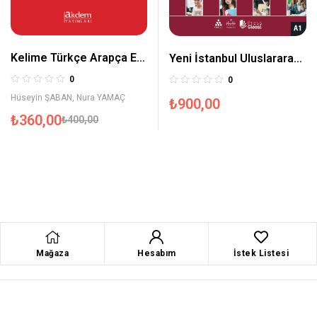
Kelime Türkçe Arapça El
Yeni İstanbul Uluslararası
Sözlüğü
Öğrenciler İçin Türkçe A1
0
0
Hüseyin ŞABAN
,
Nura YAMAÇ
₺
900,00
₺
360,00
₺
400,00
Mağaza
Hesabım
İstek Listesi