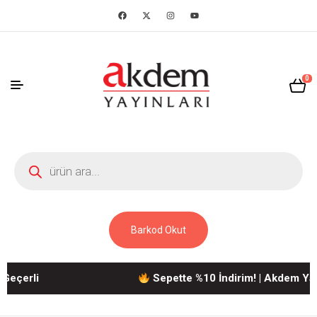
0
Barkod Okut
erli
Sepette %10 İndirim! | Akdem Yayınla