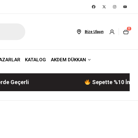
0
Bize Ulaşın
AZARLAR
KATALOG
AKDEM DÜKKAN
i
Sepette %10 İndirim! | Akdem