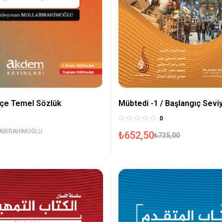
çe Temel Sözlük
Mübtedi -1 / Başlangıç Seviy
0
LAİBRAHİMOĞLU
₺
652,50
₺
725,00