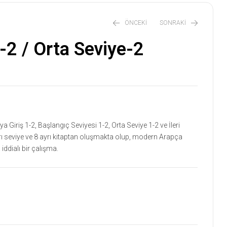
ÖNCEKI
SONRAKI
-2 / Orta Seviye-2
₺
₺
652,50
652,50
₺
₺
725,00
725,00
 Giriş 1-2, Başlangıç Seviyesi 1-2, Orta Seviye 1-2 ve İleri
rı seviye ve 8 ayrı kitaptan oluşmakta olup, modern Arapça
ddialı bir çalışma.