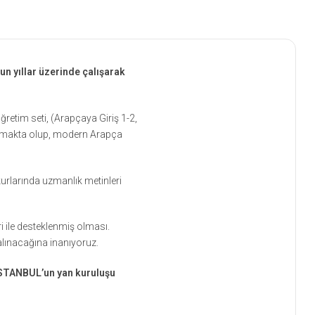
n yıllar üzerinde çalışarak
ğretim seti, (Arapçaya Giriş 1-2,
oluşmakta olup, modern Arapça
 kurlarında uzmanlık metinleri
ri ile desteklenmiş olması.
 alınacağına inanıyoruz.
TANBUL’un yan kuruluşu