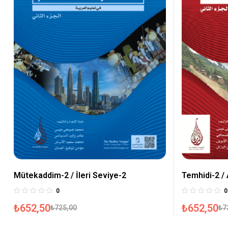
Mütekaddim-2 / İleri Seviye-2
Temhidi-2 / 
0
0
₺
652,50
₺
652,50
₺
725,00
₺
7