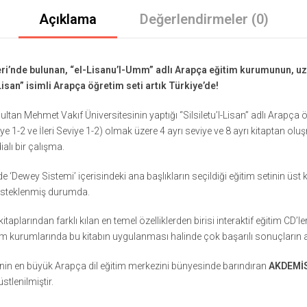
Açıklama
Değerlendirmeler (0)
eri’nde bulunan, “el-Lisanu’l-Umm” adlı Arapça eğitim kurumunun, uzu
Lisan” isimli Arapça öğretim seti artık Türkiye’de!
ultan Mehmet Vakıf Üniversitesinin yaptığı “Silsiletu’l-Lisan” adlı Arapça ö
iye 1-2 ve İleri Seviye 1-2) olmak üzere 4 ayrı seviye ve 8 ayrı kitaptan 
lı bir çalışma.
e ‘Dewey Sistemi’ içerisindeki ana başlıkların seçildiği eğitim setinin üst
desteklenmiş durumda.
taplarından farklı kılan en temel özelliklerden birisi interaktif eğitim CD’le
ğitim kurumlarında bu kitabın uygulanması halinde çok başarılı sonuçların
nin en büyük Arapça dil eğitim merkezini bünyesinde barındıran
AKDEMİS
stlenilmiştir.