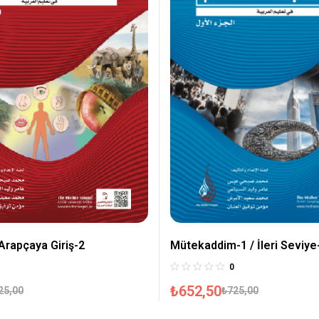
Arapçaya Giriş-2
Mütekaddim-1 / İleri Seviye
0
₺
652,50
25,00
₺
725,00