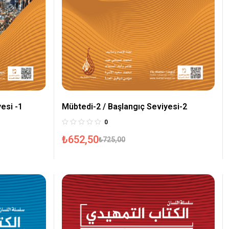
esi -1
Mübtedi-2 / Başlangıç Seviyesi-2
0
₺
652,50
₺
725,00