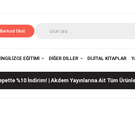
Barkod Okut
İNGİLİZCE EĞİTİMİ
DİĞER DİLLER
DİJİTAL KİTAPLAR
Y
İndirim! | Akdem Yayınlarına Ait Tüm Ürünlerde Geçerl