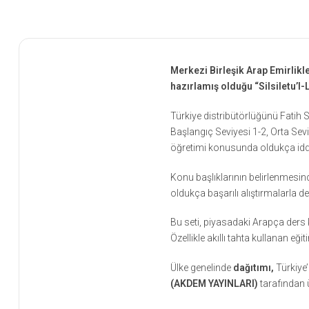
Merkezi Birleşik Arap Emirlikl
hazırlamış olduğu “Silsiletu’l-
Türkiye distribütörlüğünü Fatih S
Başlangıç Seviyesi 1-2, Orta Sev
öğretimi konusunda oldukça iddia
Konu başlıklarının belirlenmesind
oldukça başarılı alıştırmalarla 
Bu seti, piyasadaki Arapça ders ki
Özellikle akıllı tahta kullanan e
Ülke genelinde
dağıtımı,
Türkiye’
(AKDEM YAYINLARI)
tarafından ü