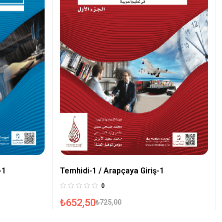
-1
Temhidi-1 / Arapçaya Giriş-1
0
₺
652,50
₺
725,00