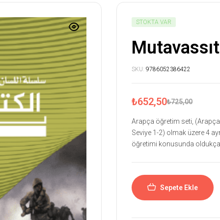
STOKTA VAR
Mutavassıt
SKU:
9786052386422
₺
652,50
₺
725,00
Arapça öğretim seti, (Arapçaya
Seviye 1-2) olmak üzere 4 ay
öğretimi konusunda oldukça i
Sepete Ekle