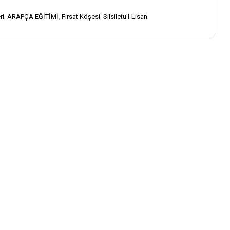
ri
,
ARAPÇA EĞİTİMİ
,
Fırsat Köşesi
,
Silsiletu'l-Lisan