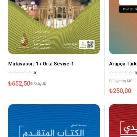
Mutavassıt-1 / Orta Seviye-1
Arapça Türk
0
0
Süleyman MOL
₺
652,50
₺
725,00
₺
250,00