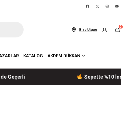
0
Bize Ulaşın
AZARLAR
KATALOG
AKDEM DÜKKAN
li
Sepette %10 İndirim! | Akde