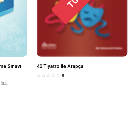
me Sınavı
40 Tiyatro ile Arapça
0
OĞLU
,