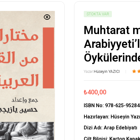
STOKTA VAR
Muhtarat mi
Arabiyyeti’
Öykülerind
Yazar:
Hüseyin YAZICI
1
müşte
puan
daya
₺
400,00
k 5
üzer
ISBN No:
978-625-95284
3.00
puan 
Hazırlayan:
Hüseyin Yazı
Dizi Adı: Arap Edebiyatı
Cilt Bilgisi: Karton Kapa