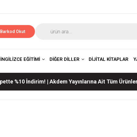
Barkod Okut
İNGİLİZCE EĞİTİMİ
DİĞER DİLLER
DİJİTAL KİTAPLAR
Y
 İndirim! | Akdem Yayınlarına Ait Tüm Ürünlerde Geçer