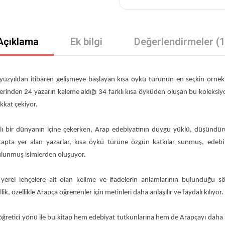
Açıklama
Ek bilgi
Değerlendirmeler (1
yüzyıldan itibaren gelişmeye başlayan kısa öykü türünün en seçkin örnekler
lerinden 24 yazarın kaleme aldığı 34 farklı kısa öyküden oluşan bu koleksiyo
kkat çekiyor.
lı bir dünyanın içine çekerken, Arap edebiyatının duygu yüklü, düşündü
apta yer alan yazarlar, kısa öykü türüne özgün katkılar sunmuş, edebi b
bulunmuş isimlerden oluşuyor.
de yerel lehçelere ait olan kelime ve ifadelerin anlamlarının bulunduğu 
lik, özellikle Arapça öğrenenler için metinleri daha anlaşılır ve faydalı kılıyor.
e öğretici yönü ile bu kitap hem edebiyat tutkunlarına hem de Arapçayı daha