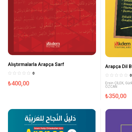
Alıştırmalarla Arapça Sarf
Arapça Dil B
0
0
₺
400,00
Ersin ÇİLEK
,
Gür
ÖZCAN
₺
350,00