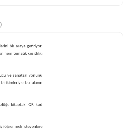
)
ini bir araya getiriyor.
n hem tematik çeşitliliği
rücü ve sanatsal yönünü
irikimleriyle bu alanın
sözlüğe kitaptaki QR kod
 iyi öğrenmek isteyenlere