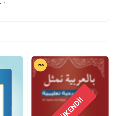
ur.)
-25%
TÜKENDİ!