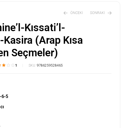
ÖNCEKI
SONRAKI
ne’l-Kıssati’l-
l-Kasira (Arap Kısa
₺
300,00
₺
600,00
en Seçmeler)
1
SKU:
9786259528465
ri
ına
nara
inden
-6-5
aldı
cı
k