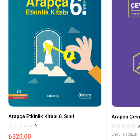
Arapça Etkinlik Kitabı 6. Sınıf
Arapça
0
0
Emrullah İŞLER
,
₺
325,00