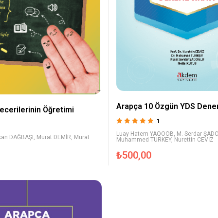
Arapça 10 Özgün YDS Dene
ecerilerinin Öğretimi
1
5 üzerinden
Luay Hatem YAQOOB
,
M. Serdar ŞAD
kan DAĞBAŞI
,
Murat DEMİR
,
Murat
5.00
oy aldı
Muhammed TURKEY
,
Nurettin CEVİZ
₺
500,00