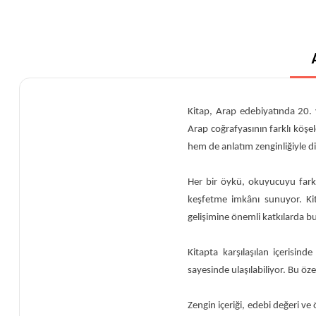
Kitap, Arap edebiyatında 20. 
Arap coğrafyasının farklı köşe
hem de anlatım zenginliğiyle di
Her bir öykü, okuyucuyu fark
keşfetme imkânı sunuyor. Kit
gelişimine önemli katkılarda 
Kitapta karşılaşılan içerisin
sayesinde ulaşılabiliyor. Bu özel
Zengin içeriği, edebi değeri v