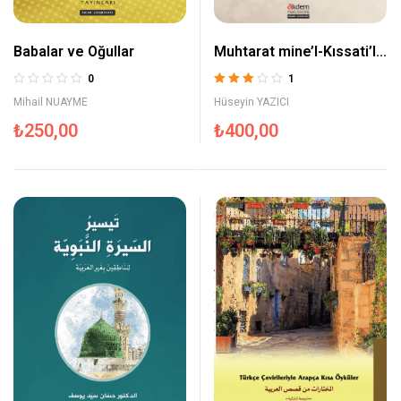
Babalar ve Oğullar
Muhtarat mine’l-Kıssati’l-
Arabiyyeti’l-Kasira (Arap
0
1
Kısa Öykülerinden
5
Mihail NUAYME
Hüseyin YAZICI
üzerinden
Seçmeler)
₺
250,00
₺
400,00
3.00
oy
aldı