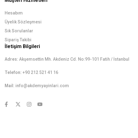
Müşteri Hizmetleri
Hesabım
Üyelik Sözleşmesi
Sık Sorulanlar
Sipariş Takibi
İletişim Bilgileri
Adres:
Akşemsettin Mh. Akdeniz Cd. No:99-101 Fatih / İstanbul
Telefon:
+90 212 521 41 16
Mail:
info@akdemyayinlari.com
contact@example.com