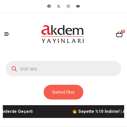
0
Barkod Okut
nlerde Geçerli
Sepette %10 İndirim! | Akd