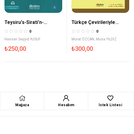
Teysiru’s-Sirati’n-
Türkçe Çevirileriyle
Nebeviyye (Arapça Kolay
Arapça Kısa Öyküler
0
0
Siyer) İleri Seviye
Hassan Seyyid YUSUF
Murat ÖZCAN
,
Musa YILDIZ
₺
250,00
₺
300,00
Mağaza
Hesabım
İstek Listesi