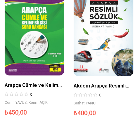
Arapça Cümle ve Kelime
Akdem Arapça Resimli
Bilgisi Soru Bankası
Sözlük
0
0
Cemil YAVUZ
,
Kerim AÇIK
Serhat YAKICI
₺
450,00
₺
400,00