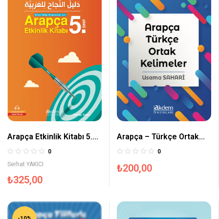
Arapça Etkinlik Kitabı 5.
Arapça – Türkçe Ortak
Sınıf
Kelimeler
0
0
Serhat YAKICI
₺
200,00
₺
325,00
-10%