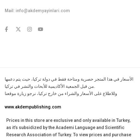
Mail:
info@akdemyayinlari.com
contact@example.com
الأسعار في هذا المتجر حصرية ومتاحة فقط في دولة تركيا، حيث يتم دعمها
من قبل الجمعية الأكاديمية للأبحاث والنشر في تركيا.
وللاطلاع على الأسعار والشراء من خارج تركيا، نرجو زيارة موقعنا
www.akdempublishing.com
Prices in this store are exclusive and only available in Turkey,
as it’s subsidized by the Academi Language and Scientific
Research Association of Turkey.
To view prices and purchase