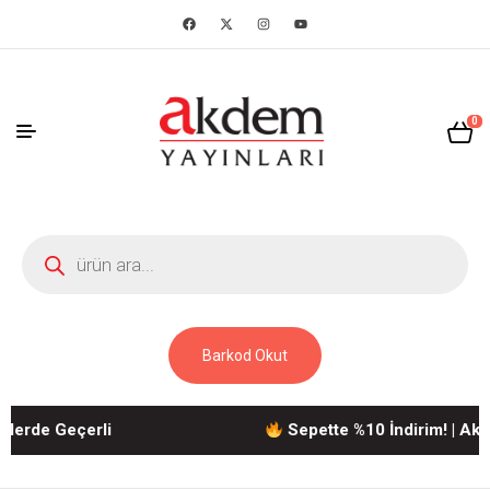
0
Barkod Okut
de Geçerli
Sepette %10 İndirim! | Akdem Y