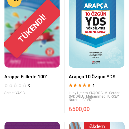
TÜKENDİ!
Arapça Fiillerle 1001
Arapça 10 Özgün YDS
Cümle
Deneme Sınavı
0
1
5 üzerinden
Serhat YAKICI
Luay Hatem YAQOOB
,
M. Serdar
5.00
oy aldı
ŞADOĞLU
,
Muhammed TURKEY
,
Nurettin CEVİZ
₺
500,00