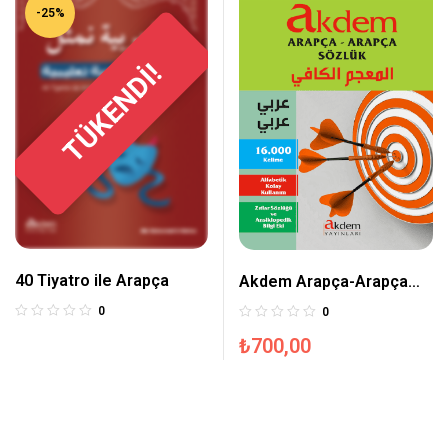
-25%
TÜKENDİ!
40 Tiyatro ile Arapça
Akdem Arapça-Arapça
Sözlük
0
0
₺
700,00