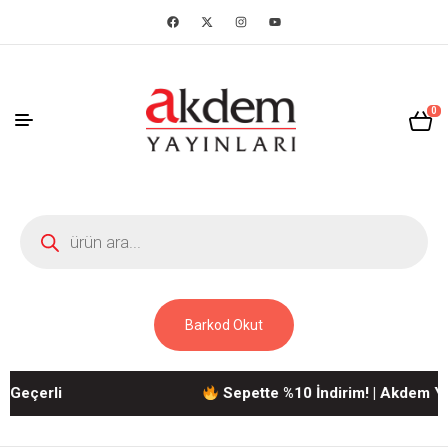
0
Barkod Okut
çerli
Sepette %10 İndirim! | Akdem Yayınl