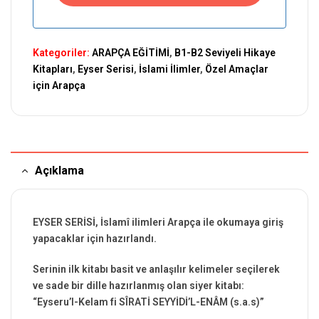
Kategoriler:
ARAPÇA EĞİTİMİ
,
B1-B2 Seviyeli Hikaye
Kitapları
,
Eyser Serisi
,
İslami İlimler
,
Özel Amaçlar
için Arapça
Açıklama
EYSER SERİSİ, İslamî ilimleri Arapça ile okumaya giriş
yapacaklar için hazırlandı.
Serinin ilk kitabı basit ve anlaşılır kelimeler seçilerek
ve sade bir dille hazırlanmış olan siyer kitabı:
“Eyseru’l-Kelam fi SÎRATİ SEYYİDİ’L-ENÂM (s.a.s)”