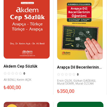
Akdem Cep Sözlük
Arapça Dil Becerilerinin
Öğretimi
0
0
Ali BENLİ
,
Kerim AÇIK
Ersin ÇİLEK
,
Gürkan DAĞBAŞI
,
Murat DEMİR
,
Murat ÖZCAN
₺
400,00
₺
350,00