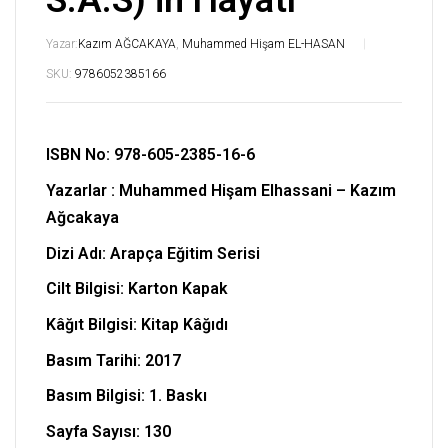
S.A.S)’in Hayatı
Yazar:
Kazım AĞCAKAYA
,
Muhammed Hişam EL-HASAN
SKU:
9786052385166
ISBN No:
978-605-2385-16-6
Yazarlar :
Muhammed Hişam Elhassani – Kazım
Ağcakaya
Dizi Adı: Arapça Eğitim Serisi
Cilt Bilgisi: Karton Kapak
Kâğıt Bilgisi: Kitap Kâğıdı
Basım Tarihi: 2017
Basım Bilgisi: 1. Baskı
Sayfa Sayısı: 130