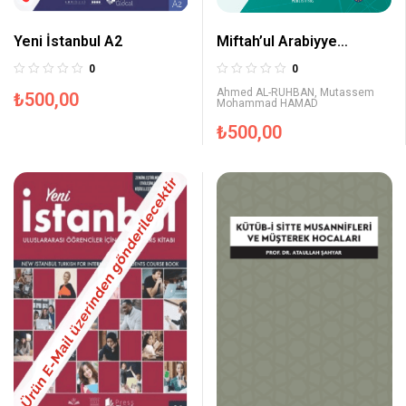
Yeni İstanbul A2
Miftah’ul Arabiyye
İntermadiate B1 (Reading
0
0
and Writing) Akıllı Kitap
Ahmed AL-RUHBAN
,
Mutassem
₺
500,00
Mohammad HAMAD
₺
500,00