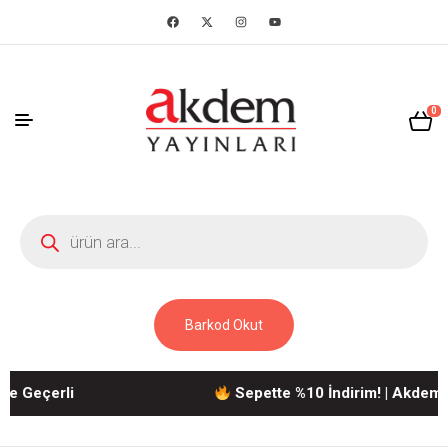
0
Barkod Okut
Geçerli
Sepette %10 İndirim! | Akdem Yayı