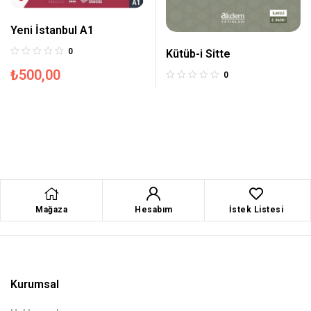
Yeni İstanbul A1
0
Kütüb-i Sitte
₺
500,00
0
Mağaza
Hesabım
İstek Listesi
Kurumsal