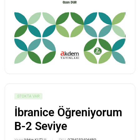
STOKTA VAR
İbranice Öğreniyorum
B-2 Seviye
Yazar:
Metin KUTLU
SKU:
9786259496689