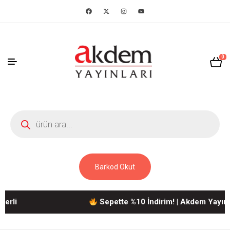
0
Barkod Okut
Sepette %10 İndirim! | Akdem Yayınlarına