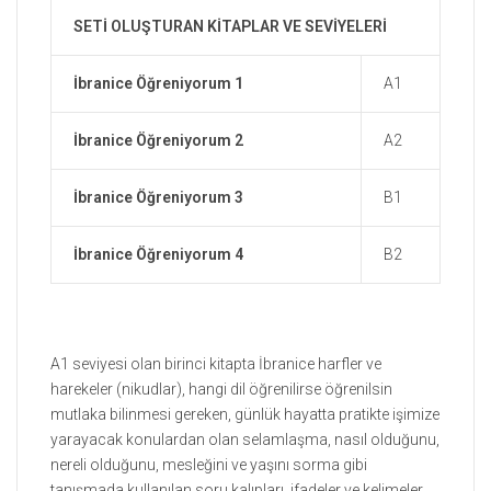
SETİ OLUŞTURAN KİTAPLAR VE SEVİYELERİ
İbranice Öğreniyorum 1
A1
İbranice Öğreniyorum 2
A2
İbranice Öğreniyorum 3
B1
İbranice Öğreniyorum 4
B2
A1 seviyesi olan birinci kitapta İbranice harfler ve
harekeler (nikudlar), hangi dil öğrenilirse öğrenilsin
mutlaka bilinmesi gereken, günlük hayatta pratikte işimize
yarayacak konulardan olan selamlaşma, nasıl olduğunu,
nereli olduğunu, mesleğini ve yaşını sorma gibi
tanışmada kullanılan soru kalıpları, ifadeler ve kelimeler