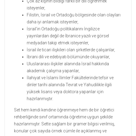
Çok az kişinin bildiği farklı bir dili öğrenmek
isteyenler,
Filistin, İsrail ve Ortadoğu bölgesinde olan olayları
daha iyi anlamak isteyenler,
İsrail’in Ortadoğu politikalarını İngilizce
yayınlardan değil de İbranice yazılı ve görsel
medyadan takip etmek isteyenler,
İsrail ile ticari ilişkileri olan şirketlerde çalışanlar,
İbrani dili ve edebiyatı bölümünde okuyanlar,
Uluslararası ilişkiler alanında İsrail hakkında
akademik çalışma yapanlar,
İlahiyat ve İslami İlimler Fakültelerinde tefsir ve
dinler tarihi alanında Tevrat ve Yahudilikle ilgili
yüksek lisans veya doktora yapanlar için
hazırlanmıştır.
Set hem kendi kendine öğrenmeye hem de bir öğretici
rehberliğinde sınıf ortamında öğretime uygun şekilde
hazırlanmıştır. Sette sağlam bir gramer bilgisi verilmiş,
konular çok sayıda örnek cümle ile açıklanmış ve