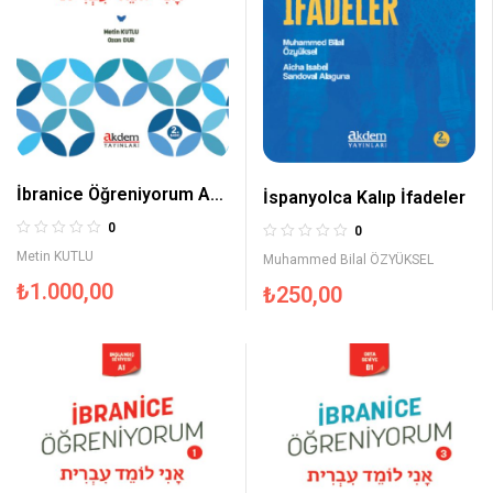
İbranice Öğreniyorum A-2
İspanyolca Kalıp İfadeler
Seviye
0
0
Metin KUTLU
Muhammed Bilal ÖZYÜKSEL
₺
1.000,00
₺
250,00