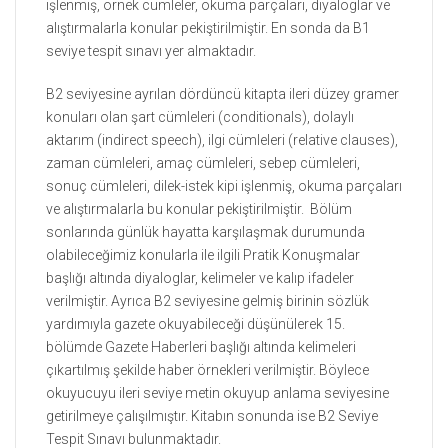
işlenmiş, örnek cümleler, okuma parçaları, diyaloglar ve
alıştırmalarla konular pekiştirilmiştir. En sonda da B1
seviye tespit sınavı yer almaktadır.
B2 seviyesine ayrılan dördüncü kitapta ileri düzey gramer
konuları olan şart cümleleri (conditionals), dolaylı
aktarım (indirect speech), ilgi cümleleri (relative clauses),
zaman cümleleri, amaç cümleleri, sebep cümleleri,
sonuç cümleleri, dilek-istek kipi işlenmiş, okuma parçaları
ve alıştırmalarla bu konular pekiştirilmiştir. Bölüm
sonlarında günlük hayatta karşılaşmak durumunda
olabileceğimiz konularla ile ilgili Pratik Konuşmalar
başlığı altında diyaloglar, kelimeler ve kalıp ifadeler
verilmiştir. Ayrıca B2 seviyesine gelmiş birinin sözlük
yardımıyla gazete okuyabileceği düşünülerek 15.
bölümde Gazete Haberleri başlığı altında kelimeleri
çıkartılmış şekilde haber örnekleri verilmiştir. Böylece
okuyucuyu ileri seviye metin okuyup anlama seviyesine
getirilmeye çalışılmıştır. Kitabın sonunda ise B2 Seviye
Tespit Sınavı bulunmaktadır.