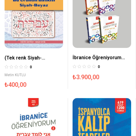
İbranice Öğreniyorum
(Tek renk Siyah-
Seti
Beyaz)İbranice
0
0
Öğreniyorum A-2 Seviye
Metin KUTLU
₺
3.900,00
₺
400,00