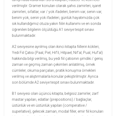
verilmiştir. Gramer konuları olarak şahıs zamirleri, işaret
zamirleri, sıfatlar, var / yok ifadeleri, benim var, senin var,
benim yok, senin yok ifadeleri, günlük hayatımızda çok
sık kullandığımız otuza yakın fiilin kullanımı ve en sonda
öğrenilen bilgilerin ölçüldüğü A1 seviye tespit sınavı
bulunmaktadır.
A2 seviyesine ayrılmış olan ikinci kitapta fiillerin kökleri,
Yedi Fiil Çatısı (Paal, Piel, Hif’il, Hitpael, Nif’al, Pual, Huf’al)
hakkında bilgi verilmiş, bu yedi fiil çatısının şimdiki / geniş
zaman ve geçmiş zaman çekimleri anlatılmış, örnek
cümleler, okuma parçaları, pratik konuşma örnekleri
verilmiş ve alıştırmalarla konular pekiştirilmiştir. Ayrıca
son bölümde A2 seviye tespit sınavı bulunmaktadır.
B1 seviyesi olan üçüncü kitapta; belgisiz zamirler, zarf
mastar yapıları, edatlar (prepositions) / bağlaçlar,
üstünlük ve en üstünlük yapıları (comperative /
superlative), gelecek zaman, modal filler, emir fiil konuları