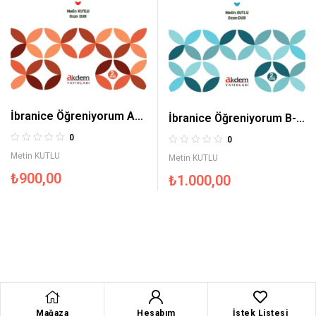
İbranice Öğreniyorum A-1
İbranice Öğreniyorum B-1
Seviye
Seviye
0
0
Metin KUTLU
Metin KUTLU
₺
900,00
₺
1.000,00
Mağaza
Hesabım
İstek Listesi