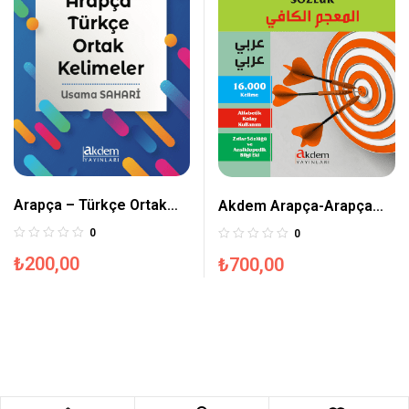
Arapça – Türkçe Ortak
Akdem Arapça-Arapça
Kelimeler
Sözlük
0
0
₺
200,00
₺
700,00