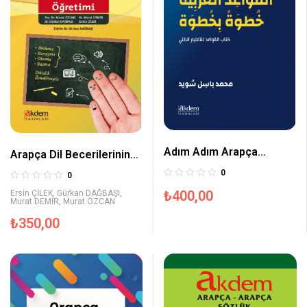
Adım Adım Arapça
Arapça Dil Becerilerinin
Dilbilgisi
Öğretimi
0
0
₺
400,00
Ersin ÇİLEK
,
Gürkan DAĞBAŞI
,
Murat DEMİR
,
Murat ÖZCAN
₺
350,00