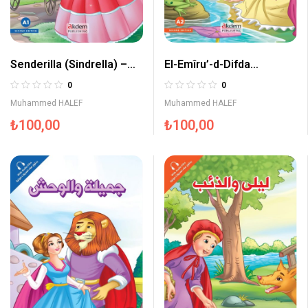
Senderilla (Sindrella) –
El-Emîru’-d-Difda
Prensesler Serisi
(Kurbağa Prens) –
0
0
Prensesler Serisi
Muhammed HALEF
Muhammed HALEF
₺
100,00
₺
100,00