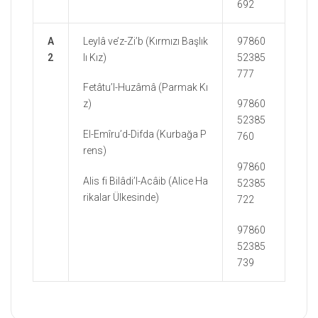
692
A
Leylâ ve’z-Zi’b (Kırmızı Başlık
97860
2
lı Kız)
52385
777
Fetâtu’l-Huzâmâ (Parmak Kı
z)
97860
52385
El-Emîru’d-Difda (Kurbağa P
760
rens)
97860
Alis fi Bilâdi’l-Acâib (Alice Ha
52385
rikalar Ülkesinde)
722
97860
52385
739