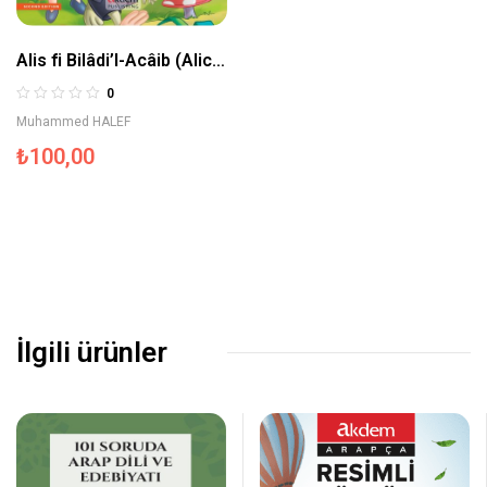
Alis fi Bilâdi’l-Acâib (Alice
Harikalar Ülkesinde) –
0
Prensesler Serisi
Muhammed HALEF
₺
100,00
İlgili ürünler