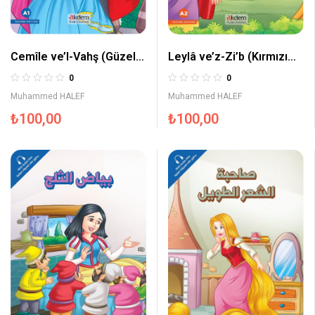
Cemîle ve’l-Vahş (Güzel
Leylâ ve’z-Zi’b (Kırmızı
ve Çirkin) – Prensesler
Başlıklı Kız) – Prensesler
0
0
Serisi
Serisi
Muhammed HALEF
Muhammed HALEF
₺
100,00
₺
100,00