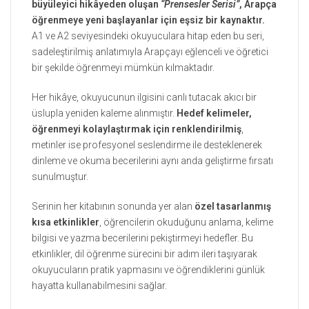
büyüleyici hikâyeden oluşan
“Prensesler Serisi”
, Arapça
öğrenmeye yeni başlayanlar için eşsiz bir kaynaktır.
A1 ve A2 seviyesindeki okuyuculara hitap eden bu seri,
sadeleştirilmiş anlatımıyla Arapçayı eğlenceli ve öğretici
bir şekilde öğrenmeyi mümkün kılmaktadır.
Her hikâye, okuyucunun ilgisini canlı tutacak akıcı bir
üslupla yeniden kaleme alınmıştır.
Hedef kelimeler,
öğrenmeyi kolaylaştırmak
için
renklendirilmiş
,
metinler ise profesyonel seslendirme ile desteklenerek
dinleme ve okuma becerilerini aynı anda geliştirme fırsatı
sunulmuştur.
Serinin her kitabının sonunda yer alan
özel tasarlanmış
kısa etkinlikler
, öğrencilerin okuduğunu anlama, kelime
bilgisi ve yazma becerilerini pekiştirmeyi hedefler. Bu
etkinlikler, dil öğrenme sürecini bir adım ileri taşıyarak
okuyucuların pratik yapmasını ve öğrendiklerini günlük
hayatta kullanabilmesini sağlar.