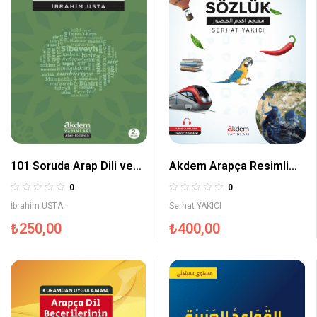
Akdem Arapça Resimli
101 Soruda Arap Dili ve
Sözlük
Edebiyatı
0
0
Serhat YAKICI
İbrahim USTA
₺
400,00
₺
250,00