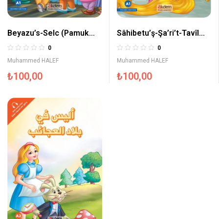
Beyazu’s-Selc (Pamuk
Sâhibetu’ş-Şa’ri’t-Tavîl
Prenses) – Prensesler
(Rapunzel) – Prensesler
0
0
Serisi
Serisi
Muhammed HALEF
Muhammed HALEF
₺
100,00
₺
100,00