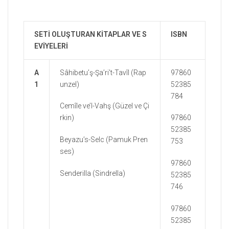
SETİ OLUŞTURAN KİTAPLAR VE S
ISBN
EVİYELERİ
A
Sâhibetu’ş-Şa’ri’t-Tavîl (Rap
97860
1
unzel)
52385
784
Cemîle ve’l-Vahş (Güzel ve Çi
rkin)
97860
52385
Beyazu’s-Selc (Pamuk Pren
753
ses)
97860
Senderilla (Sindrella)
52385
746
97860
52385