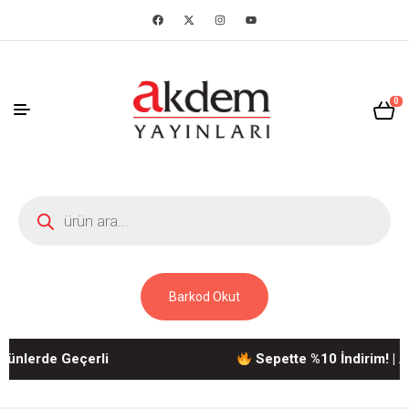
0
Barkod Okut
ünlerde Geçerli
Sepette %10 İndirim! | A