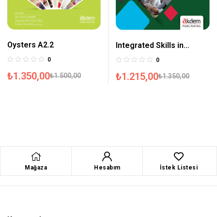
Oysters A2.2
Integrated Skills in
English B1
0
0
₺
1.350,00
₺
1.215,00
₺
1.500,00
₺
1.350,00
Mağaza
Hesabım
İstek Listesi