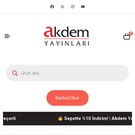
0
Barkod Okut
rli
Sepette %10 İndirim! | Akdem Yayınlar