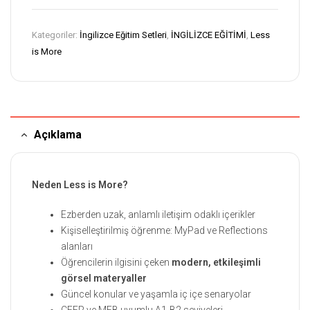
Kategoriler:
İngilizce Eğitim Setleri
,
İNGİLİZCE EĞİTİMİ
,
Less
is More
Açıklama
Neden Less is More?
Ezberden uzak, anlamlı iletişim odaklı içerikler
Kişiselleştirilmiş öğrenme: MyPad ve Reflections
alanları
Öğrencilerin ilgisini çeken
modern, etkileşimli
görsel materyaller
Güncel konular ve yaşamla iç içe senaryolar
CEFR ve MEB uyumlu A1-B2 seviyeleri