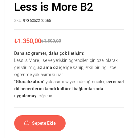
Less is More B2
SKU:
9786052269565
₺
1.350,00
₺
1.500,00
Daha az gramer, daha çok iletişim:
Less is More, lise ve yetişkin öğrenciler için özel olarak
geliştirilmiş,
az ama öz
içeriğe sahip, etkili bir İngilizce
öğrenme yaklaşımı sunar.
“
Glocalization
” yaklaşımı sayesinde öğrenciler,
evrensel
dil becerilerini kendi kültürel bağlamlarında
uygulamayı
öğrenir.
Sepete Ekle