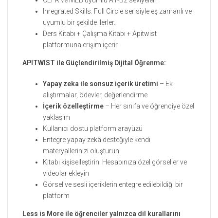
Inregrated Skills: Full Circle serisiyle eş zamanlı ve
uyumlu bir şekilde ilerler.
Ders Kitabı + Çalışma Kitabı + Apitwist
platformuna erişim içerir
APITWIST ile Güçlendirilmiş Dijital Öğrenme:
Yapay zeka ile sonsuz içerik üretimi
– Ek
alıştırmalar, ödevler, değerlendirme
İçerik özelleştirme
– Her sınıfa ve öğrenciye özel
yaklaşım
Kullanıcı dostu platform arayüzü
Entegre yapay zekâ desteğiyle kendi
materyallerinizi oluşturun
Kitabı kişiselleştirin: Hesabınıza özel görseller ve
videolar ekleyin
Görsel ve sesli içeriklerin entegre edilebildiği bir
platform
Less is More ile öğrenciler yalnızca dil kurallarını