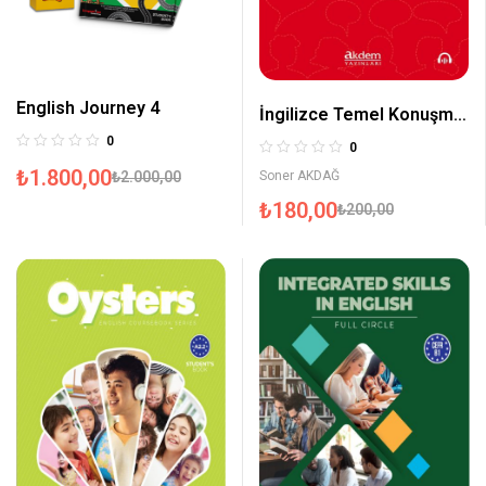
English Journey 4
İngilizce Temel Konuşma
Kalıpları
0
0
₺
1.800,00
Soner AKDAĞ
₺
2.000,00
₺
180,00
₺
200,00