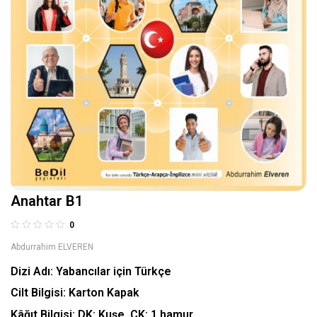
Anahtar B1
0
Abdurrahim ELVEREN
Dizi Adı:
Yabancılar için Türkçe
Cilt Bilgisi:
Karton Kapak
Kâğıt Bilgisi:
DK: Kuşe, ÇK: 1.hamur