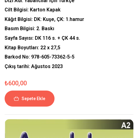
Dizi Adı:
Yabancılar için Türkçe
Cilt Bilgisi:
Karton Kapak
Kâğıt Bilgisi:
DK: Kuşe, ÇK: 1.hamur
Basım Bilgisi:
2. Baskı
Sayfa Sayısı:
DK 116 s. + ÇK 44 s.
Kitap Boyutları:
22 x 27,5
Barkod No:
978-605-73362-5-5
Çıkış tarihi:
Ağustos 2023
₺
600,00
Sepete Ekle