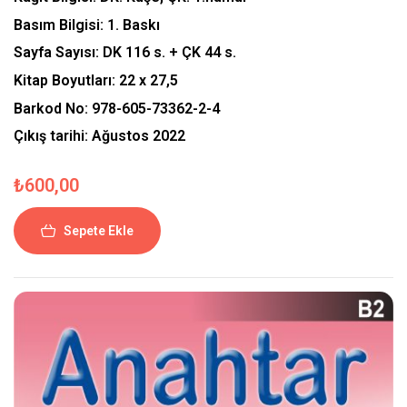
Basım Bilgisi:
1. Baskı
Sayfa Sayısı:
DK 116 s. + ÇK 44 s.
Kitap Boyutları:
22 x 27,5
Barkod No:
978-605-73362-2-4
Çıkış tarihi:
Ağustos 2022
₺
600,00
Sepete Ekle