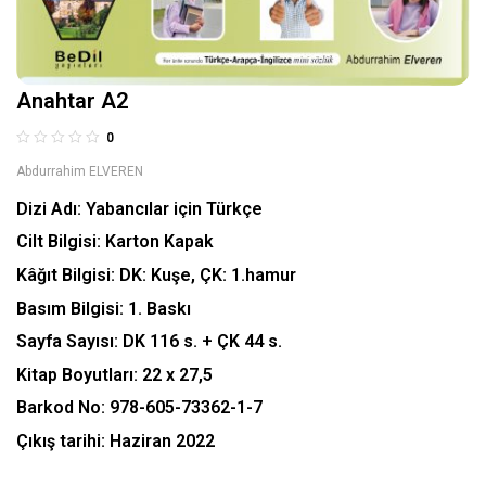
Anahtar A2
0
Abdurrahim ELVEREN
Dizi Adı:
Yabancılar için Türkçe
Cilt Bilgisi:
Karton Kapak
Kâğıt Bilgisi:
DK: Kuşe, ÇK: 1.hamur
Basım Bilgisi:
1. Baskı
Sayfa Sayısı:
DK 116 s. + ÇK 44 s.
Kitap Boyutları:
22 x 27,5
Barkod No:
978-605-73362-1-7
Çıkış tarihi:
Haziran 2022