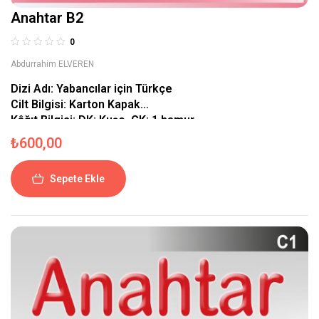
Anahtar B2
0
Abdurrahim ELVEREN
Dizi Adı:
Yabancılar için Türkçe
Cilt Bilgisi:
Karton Kapak
Kâğıt Bilgisi:
DK: Kuşe, ÇK: 1.hamur
Basım Bilgisi:
1. Baskı
₺
600,00
Sayfa Sayısı:
DK 116 s. + ÇK 44 s.
Kitap Boyutları:
22 x 27,5
Sepete Ekle
Barkod No:
978-605-73362-3-1
Çıkış tarihi:
Kasım 2022