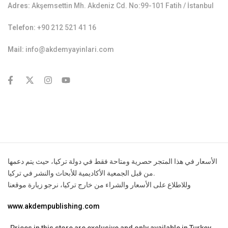
Adres:
Akşemsettin Mh. Akdeniz Cd. No:99-101 Fatih / İstanbul
Telefon:
+90 212 521 41 16
Mail:
info@akdemyayinlari.com
contact@example.com
الأسعار في هذا المتجر حصرية ومتاحة فقط في دولة تركيا، حيث يتم دعمها
من قبل الجمعية الأكاديمية للأبحاث والنشر في تركيا.
وللاطلاع على الأسعار والشراء من خارج تركيا، نرجو زيارة موقعنا
www.akdempublishing.com