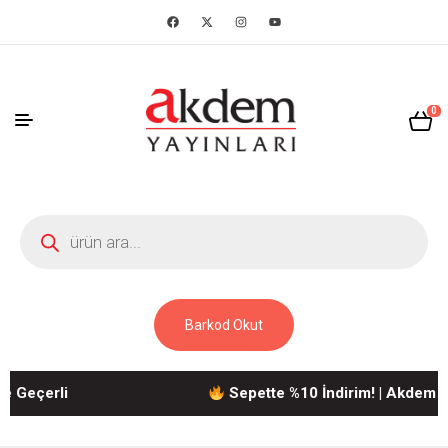
0
Barkod Okut
i
Sepette %10 İndirim! | Akdem Yayınları