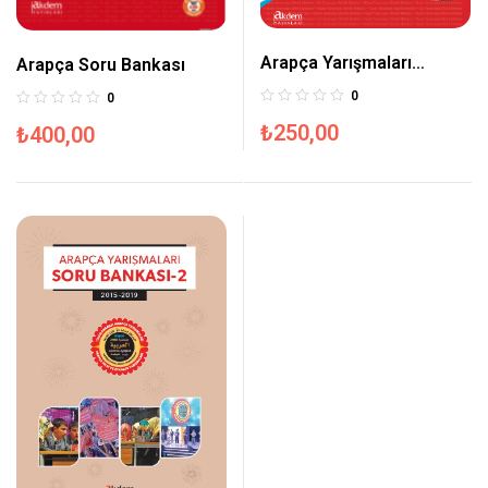
Arapça Yarışmaları
Arapça Soru Bankası
Etkinlik Metinleri
0
0
₺
250,00
₺
400,00