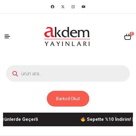
0
Barkod Okut
ünlerde Geçerli
Sepette %10 İndirim! | A