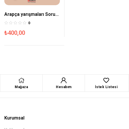
Arapça yarışmaları Soru
Bankası – 2
0
₺
400,00
Mağaza
Hesabım
İstek Listesi
Kurumsal