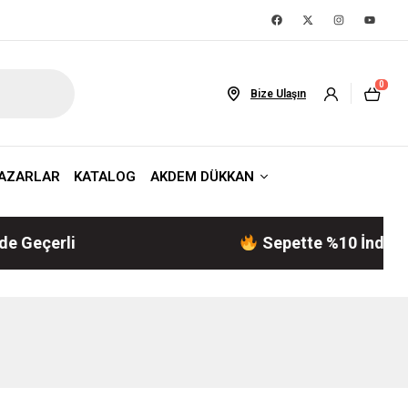
0
Bize Ulaşın
AZARLAR
KATALOG
AKDEM DÜKKAN
çerli
Sepette %10 İndirim! | A