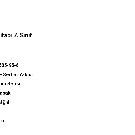
ik Kitabı 7. Sınıf
535-95-8
– Serhat Yakıcı
itim Serisi
Kapak
Kâğıdı
kı