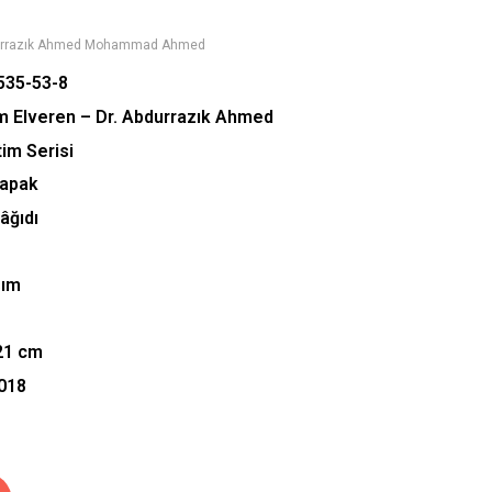
rrazık Ahmed Mohammad Ahmed
535-53-8
im Elveren – Dr. Abdurrazık Ahmed
tim Serisi
Kapak
Kâğıdı
sım
*21 cm
2018