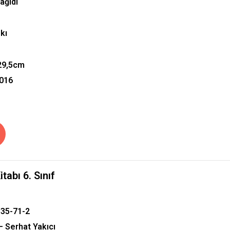
Kâğıdı
kı
29,5
cm
2016
tabı 6. Sınıf
535-71-2
– Serhat Yakıcı