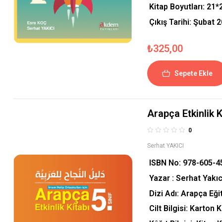
Kitap Boyutları:
21*
Çıkış Tarihi: Şubat 
₺
325,00
Sepete Ekle
Arapça Etkinlik Ki
0
Serhat YAKICI
ISBN No:
978-605-4
Yazar : Serhat Yakıc
Dizi Adı: Arapça Eği
Cilt Bilgisi: Karton 