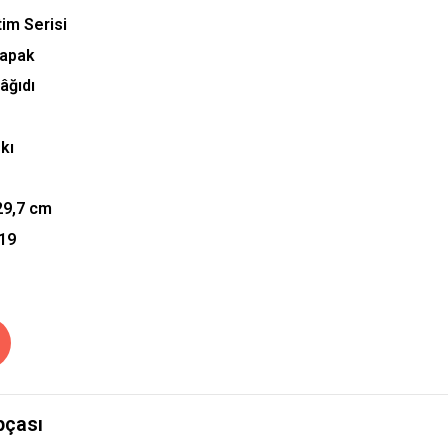
tim Serisi
Kapak
Kâğıdı
kı
29,7
cm
019
pçası