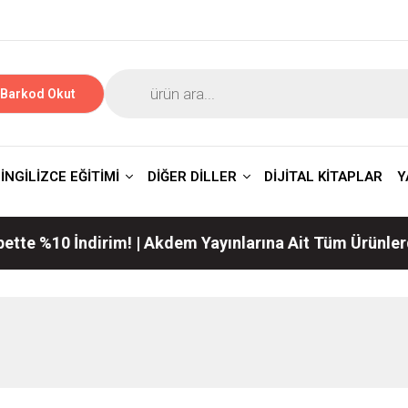
Barkod Okut
İNGİLİZCE EĞİTİMİ
DİĞER DİLLER
DİJİTAL KİTAPLAR
Y
%10 İndirim! | Akdem Yayınlarına Ait Tüm Ürünlerde Ge