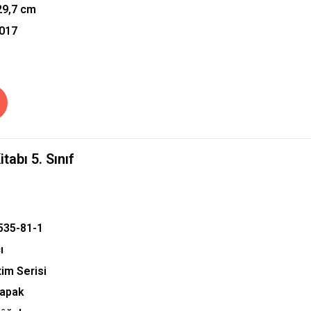
29,7
cm
2017
tabı 5. Sınıf
535-81-1
ı
tim Serisi
Kapak