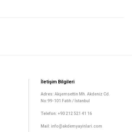
İletişim Bilgileri
Adres:
Akşemsettin Mh. Akdeniz Cd.
No:99-101 Fatih / İstanbul
Telefon:
+90 212 521 41 16
Mail:
info@akdemyayinlari.com