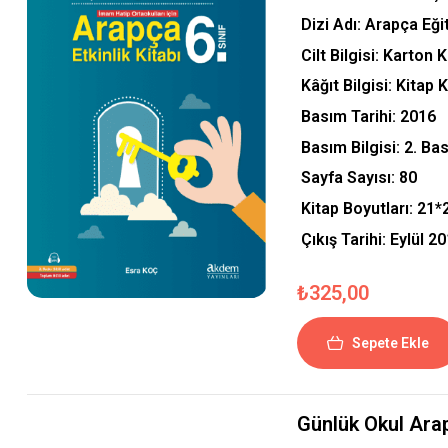
Dizi Adı: Arapça Eği
Cilt Bilgisi: Karton 
Kâğıt Bilgisi: Kitap 
Basım Tarihi: 2016
Basım Bilgisi: 2. Bas
Sayfa Sayısı: 80
Kitap Boyutları:
21*
Çıkış Tarihi: Eylül 2
₺
325,00
Sepete Ekle
Günlük Okul Ara