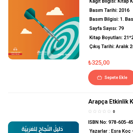
Kâğıt Bilgisi: Kitap 
Basım Tarihi: 2016
Basım Bilgisi: 1. Bas
Sayfa Sayısı: 79
Kitap Boyutları:
21*
Çıkış Tarihi: Aralık 
₺
325,00
Sepete Ekle
Arapça Etkinlik Ki
0
ISBN No: 978-605-4
Yazarlar : Esra Koç 