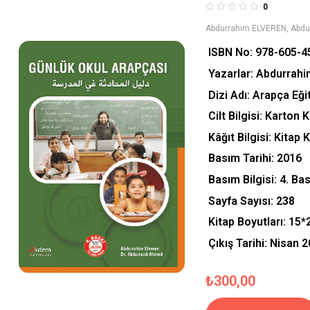
0
Abdurrahim ELVEREN
,
Abdu
ISBN No: 978-605-4
Yazarlar: Abdurrah
Dizi Adı: Arapça Eği
Cilt Bilgisi: Karton 
Kâğıt Bilgisi: Kitap 
Basım Tarihi: 2016
Basım Bilgisi: 4. Ba
Sayfa Sayısı: 238
Kitap Boyutları: 15
Çıkış Tarihi: Nisan 
₺
300,00