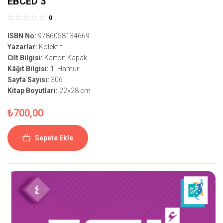
EBCED 3
0
ISBN No:
9786058134669
Yazarlar:
Kolektif
Cilt Bilgisi:
Karton Kapak
Kâğıt Bilgisi:
1. Hamur
Sayfa Sayısı:
306
Kitap Boyutları:
22×28 cm
₺
700,00
Sepete Ekle