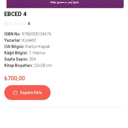
EBCED 4
0
ISBN No:
9786058134676
Yazarlar:
Kolektif
Cilt Bilgisi:
Karton Kapak
Kâğıt Bilgisi:
1. Hamur
Sayfa Sayısı:
304
Kitap Boyutları:
22×28 cm
₺
700,00
Sepete Ekle