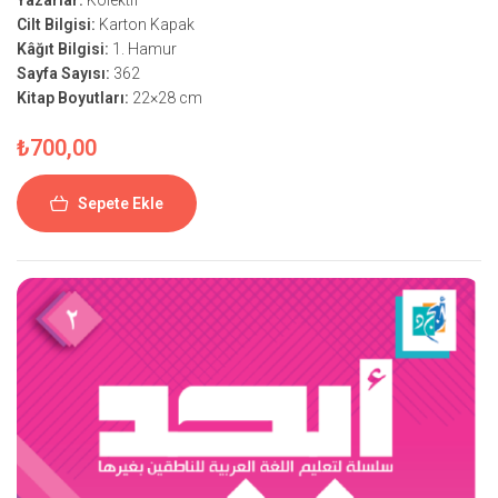
Yazarlar:
Kolektif
Cilt Bilgisi:
Karton Kapak
Kâğıt Bilgisi:
1. Hamur
Sayfa Sayısı:
362
Kitap Boyutları:
22×28 cm
₺
700,00
Sepete Ekle