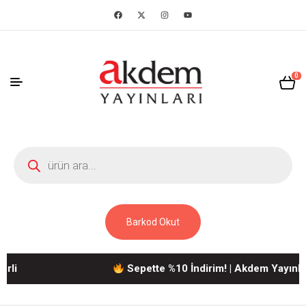
0
Barkod Okut
Sepette %10 İndirim! | Akdem Yayınlarına A