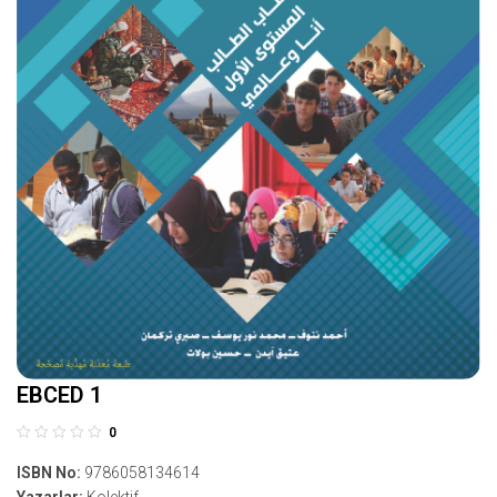
EBCED 1
0
ISBN No:
9786058134614